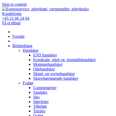
Skip to content
Kundelogin
+45 21 66 24 04
Få et tilbud
Forside
Beklædning
Handsker
ESD handsker
Kemikalie, nitril og -bomuldshandsker
Montagehandsker
Oliehandsker
Skind- og svejsehandsker
Skærehæmmende handsker
Fodtøj
Gummistøvler
Sandaler
Sko
Støvletter
Tilbehør
Træsko
Outlet