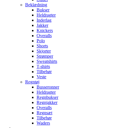
Beklædning
Bukser
Heldragter
Inderlag
Jakker
Knickers
Overalls
Polo
Shorts
Skjorter
Strømper
Sweatshirts
T-shirts
Tilbehør
Veste
Regntøj
Busseronner
Heldragter
Regnbukser
Regnjakker
Overalls
Regnsæt
Tilbehør
Waders