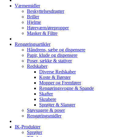
Værnemidler
Beskyttelsesdragter
Briller
Hjelme
Høreværn/ørepropper
Masker & Filtre
Rengøringsartikler
Håndrens, sæbe og dispensere
Papir, klude og dispensere
Poser, sække & stativer
Redskaber
Diverse Redskaber
Koste & Børster
Mopper og Fremfører
Rengøringsvogne & Spande
Skafter
Skrabere
Sprøjter & Slanger
Støvsugere & poser
Rengøringsmidler
IK-Produkter
Sprøjter