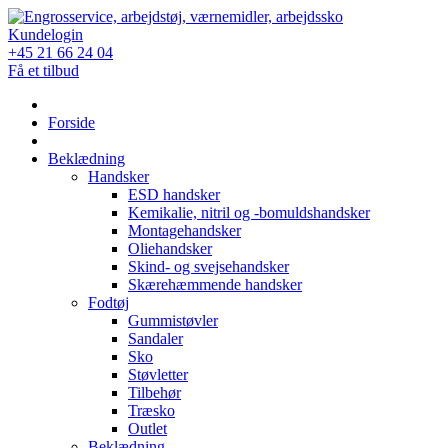
Skip
to
Kundelogin
content
+45 21 66 24 04
Få et tilbud
Forside
Beklædning
Handsker
ESD handsker
Kemikalie, nitril og -bomuldshandsker
Montagehandsker
Oliehandsker
Skind- og svejsehandsker
Skærehæmmende handsker
Fodtøj
Gummistøvler
Sandaler
Sko
Støvletter
Tilbehør
Træsko
Outlet
Beklædning