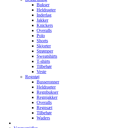
Bukser
Heldragter
Inderlag
Jakker
Knickers
Overalls
Polo
Shorts
Skjorter
Strømper
Sweatshirts
T-shirts
Tilbehør
Veste
Regntøj
Busseronner
Heldragter
Regnbukser
Regnjakker
Overalls
Regnsæt
Tilbehør
Waders