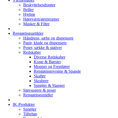
Værnemidler
Beskyttelsesdragter
Briller
Hjelme
Høreværn/ørepropper
Masker & Filtre
Rengøringsartikler
Håndrens, sæbe og dispensere
Papir, klude og dispensere
Poser, sække & stativer
Redskaber
Diverse Redskaber
Koste & Børster
Mopper og Fremfører
Rengøringsvogne & Spande
Skafter
Skrabere
Sprøjter & Slanger
Støvsugere & poser
Rengøringsmidler
IK-Produkter
Sprøjter
Tilbehør