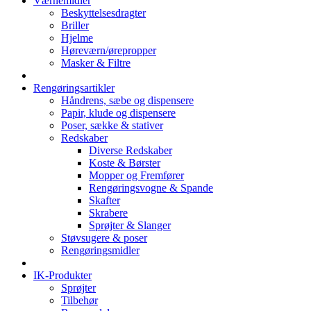
Værnemidler
Beskyttelsesdragter
Briller
Hjelme
Høreværn/ørepropper
Masker & Filtre
Rengøringsartikler
Håndrens, sæbe og dispensere
Papir, klude og dispensere
Poser, sække & stativer
Redskaber
Diverse Redskaber
Koste & Børster
Mopper og Fremfører
Rengøringsvogne & Spande
Skafter
Skrabere
Sprøjter & Slanger
Støvsugere & poser
Rengøringsmidler
IK-Produkter
Sprøjter
Tilbehør