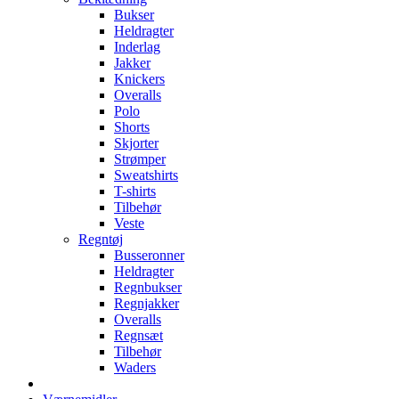
Bukser
Heldragter
Inderlag
Jakker
Knickers
Overalls
Polo
Shorts
Skjorter
Strømper
Sweatshirts
T-shirts
Tilbehør
Veste
Regntøj
Busseronner
Heldragter
Regnbukser
Regnjakker
Overalls
Regnsæt
Tilbehør
Waders