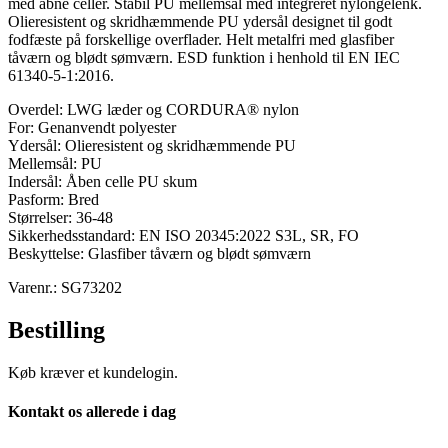
med åbne celler. Stabil PU mellemsål med integreret nylongelenk.
Olieresistent og skridhæmmende PU ydersål designet til godt
fodfæste på forskellige overflader. Helt metalfri med glasfiber
tåværn og blødt sømværn. ESD funktion i henhold til EN IEC
61340-5-1:2016.
Overdel: LWG læder og CORDURA® nylon
For: Genanvendt polyester
Ydersål: Olieresistent og skridhæmmende PU
Mellemsål: PU
Indersål: Åben celle PU skum
Pasform: Bred
Størrelser: 36-48
Sikkerhedsstandard: EN ISO 20345:2022 S3L, SR, FO
Beskyttelse: Glasfiber tåværn og blødt sømværn
Varenr.: SG73202
Bestilling
Køb kræver et kundelogin.
Kontakt os allerede i dag