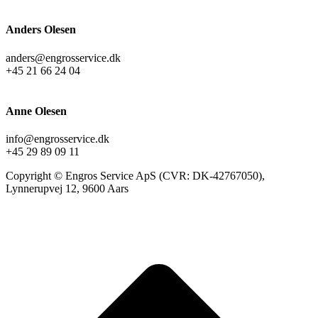
Anders Olesen
anders@engrosservice.dk
+45 21 66 24 04
Anne Olesen
info@engrosservice.dk
+45 29 89 09 11
Copyright © Engros Service ApS (CVR: DK-42767050),
Lynnerupvej 12, 9600 Aars
t
T