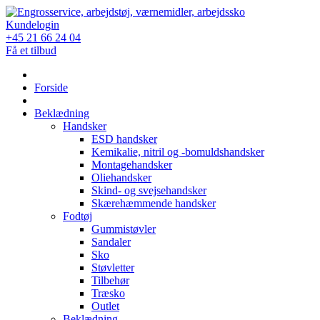
Skip
to
Kundelogin
content
+45 21 66 24 04
Få et tilbud
Forside
Beklædning
Handsker
ESD handsker
Kemikalie, nitril og -bomuldshandsker
Montagehandsker
Oliehandsker
Skind- og svejsehandsker
Skærehæmmende handsker
Fodtøj
Gummistøvler
Sandaler
Sko
Støvletter
Tilbehør
Træsko
Outlet
Beklædning