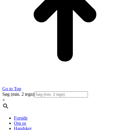
Go to Top
Søg (min. 2 tegn)
×
Forside
Om os
Handsker