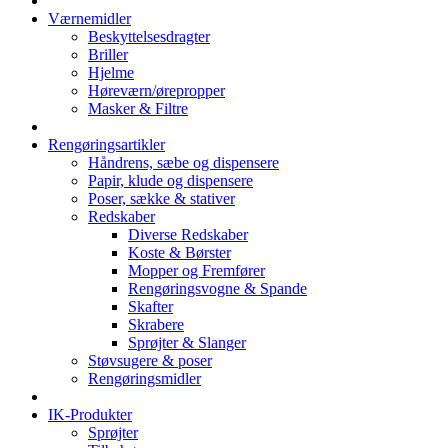
Værnemidler
Beskyttelsesdragter
Briller
Hjelme
Høreværn/ørepropper
Masker & Filtre
Rengøringsartikler
Håndrens, sæbe og dispensere
Papir, klude og dispensere
Poser, sække & stativer
Redskaber
Diverse Redskaber
Koste & Børster
Mopper og Fremfører
Rengøringsvogne & Spande
Skafter
Skrabere
Sprøjter & Slanger
Støvsugere & poser
Rengøringsmidler
IK-Produkter
Sprøjter