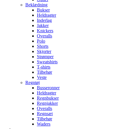
Beklædning
Bukser
Heldragter
Inderlag
Jakker
Knickers
Overalls
Polo
Shorts
Skjorter
Strømper
Sweatshirts
T-shirts
Tilbehør
Veste
Regntøj
Busseronner
Heldragter
Regnbukser
Regnjakker
Overalls
Regnsæt
Tilbehør
Waders