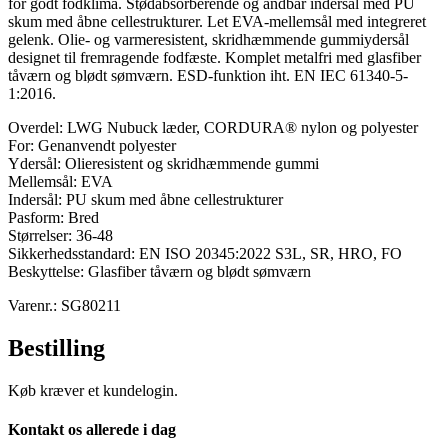
for godt fodklima. Stødabsorberende og åndbar indersål med PU
skum med åbne cellestrukturer. Let EVA-mellemsål med integreret
gelenk. Olie- og varmeresistent, skridhæmmende gummiydersål
designet til fremragende fodfæste. Komplet metalfri med glasfiber
tåværn og blødt sømværn. ESD-funktion iht. EN IEC 61340-5-
1:2016.
Overdel: LWG Nubuck læder, CORDURA® nylon og polyester
For: Genanvendt polyester
Ydersål: Olieresistent og skridhæmmende gummi
Mellemsål: EVA
Indersål: PU skum med åbne cellestrukturer
Pasform: Bred
Størrelser: 36-48
Sikkerhedsstandard: EN ISO 20345:2022 S3L, SR, HRO, FO
Beskyttelse: Glasfiber tåværn og blødt sømværn
Varenr.: SG80211
Bestilling
Køb kræver et kundelogin.
Kontakt os allerede i dag