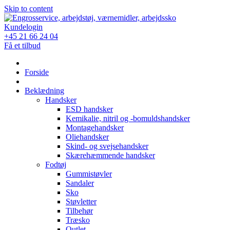
Skip to content
Kundelogin
+45 21 66 24 04
Få et tilbud
Forside
Beklædning
Handsker
ESD handsker
Kemikalie, nitril og -bomuldshandsker
Montagehandsker
Oliehandsker
Skind- og svejsehandsker
Skærehæmmende handsker
Fodtøj
Gummistøvler
Sandaler
Sko
Støvletter
Tilbehør
Træsko
Outlet