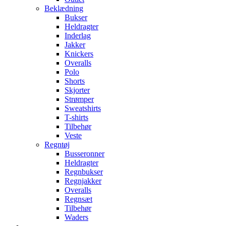
Beklædning
Bukser
Heldragter
Inderlag
Jakker
Knickers
Overalls
Polo
Shorts
Skjorter
Strømper
Sweatshirts
T-shirts
Tilbehør
Veste
Regntøj
Busseronner
Heldragter
Regnbukser
Regnjakker
Overalls
Regnsæt
Tilbehør
Waders