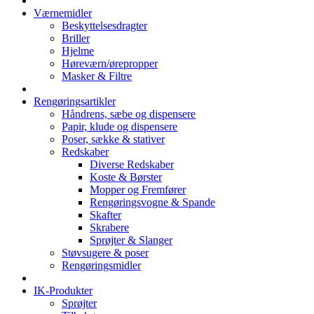
Værnemidler
Beskyttelsesdragter
Briller
Hjelme
Høreværn/ørepropper
Masker & Filtre
Rengøringsartikler
Håndrens, sæbe og dispensere
Papir, klude og dispensere
Poser, sække & stativer
Redskaber
Diverse Redskaber
Koste & Børster
Mopper og Fremfører
Rengøringsvogne & Spande
Skafter
Skrabere
Sprøjter & Slanger
Støvsugere & poser
Rengøringsmidler
IK-Produkter
Sprøjter