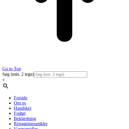
Go to Top
Søg (min. 2 tegn)
×
Forside
Om os
Handsker
Fodtøj
Beklædning
Rengøringsartikler
Værnemidler