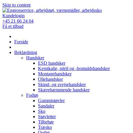
Skip to content
Kundelogin
+45 21 66 24 04
Få et tilbud
Forside
Beklædning
Handsker
ESD handsker
Kemikalie, nitril og -bomuldshandsker
Montagehandsker
Oliehandsker
Skind- og svejsehandsker
Skærehæmmende handsker
Fodtøj
Gummistøvler
Sandaler
Sko
Støvletter
Tilbehør
Træsko
Outlet