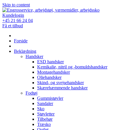
Skip to content
Kundelogin
+45 21 66 24 04
Få et tilbud
Forside
Beklædning
Handsker
ESD handsker
Kemikalie, nitril og -bomuldshandsker
Montagehandsker
Oliehandsker
Skind- og svejsehandsker
Skærehæmmende handsker
Fodtøj
Gummistøvler
Sandaler
Sko
Støvletter
Tilbehør
Træsko
Outlet