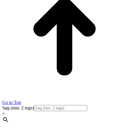
Go to Top
Søg (min. 2 tegn)
×