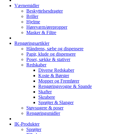
Værnemidler
Beskyttelsesdragter
Briller
Hjelme
Høreværn/ørepropper
Masker & Filtre
Rengøringsartikler
Håndrens, sæbe og dispensere
Papir, klude og dispensere
Poser, sække & stativer
Redskaber
Diverse Redskaber
Koste & Børster
Mopper og Fremfører
Rengøringsvogne & Spande
Skafter
Skrabere
Sprøjter & Slanger
Støvsugere & poser
Rengøringsmidler
IK-Produkter
Sprøjter