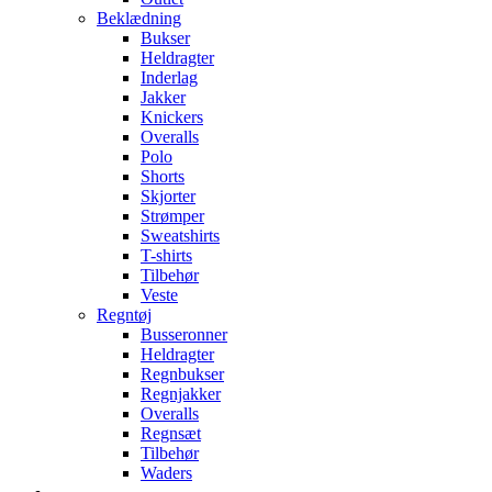
Beklædning
Bukser
Heldragter
Inderlag
Jakker
Knickers
Overalls
Polo
Shorts
Skjorter
Strømper
Sweatshirts
T-shirts
Tilbehør
Veste
Regntøj
Busseronner
Heldragter
Regnbukser
Regnjakker
Overalls
Regnsæt
Tilbehør
Waders