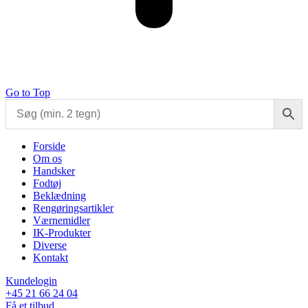
Go to Top
Forside
Om os
Handsker
Fodtøj
Beklædning
Rengøringsartikler
Værnemidler
IK-Produkter
Diverse
Kontakt
Kundelogin
+45 21 66 24 04
Få et tilbud