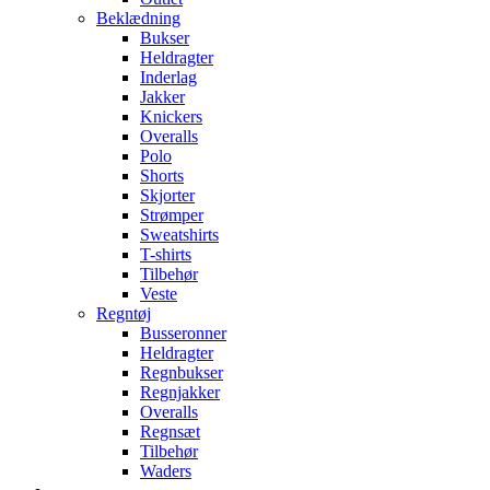
Beklædning
Bukser
Heldragter
Inderlag
Jakker
Knickers
Overalls
Polo
Shorts
Skjorter
Strømper
Sweatshirts
T-shirts
Tilbehør
Veste
Regntøj
Busseronner
Heldragter
Regnbukser
Regnjakker
Overalls
Regnsæt
Tilbehør
Waders