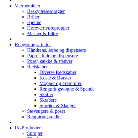
Værnemidler
Beskyttelsesdragter
Briller
Hjelme
Høreværn/ørepropper
Masker & Filtre
Rengøringsartikler
Håndrens, sæbe og dispensere
Papir, klude og dispensere
Poser, sække & stativer
Redskaber
Diverse Redskaber
Koste & Børster
Mopper og Fremfører
Rengøringsvogne & Spande
Skafter
Skrabere
Sprøjter & Slanger
Støvsugere & poser
Rengøringsmidler
IK-Produkter
Sprøjter