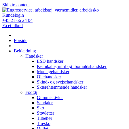
Skip to content
Kundelogin
+45 21 66 24 04
Få et tilbud
Forside
Beklædning
Handsker
ESD handsker
Kemikalie, nitril og -bomuldshandsker
Montagehandsker
Oliehandsker
Skind- og svejsehandsker
Skærehæmmende handsker
Fodtøj
Gummistøvler
Sandaler
Sko
Støvletter
Tilbehør
Træsko
Outlet