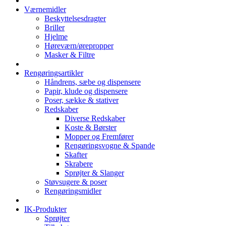
Værnemidler
Beskyttelsesdragter
Briller
Hjelme
Høreværn/ørepropper
Masker & Filtre
Rengøringsartikler
Håndrens, sæbe og dispensere
Papir, klude og dispensere
Poser, sække & stativer
Redskaber
Diverse Redskaber
Koste & Børster
Mopper og Fremfører
Rengøringsvogne & Spande
Skafter
Skrabere
Sprøjter & Slanger
Støvsugere & poser
Rengøringsmidler
IK-Produkter
Sprøjter