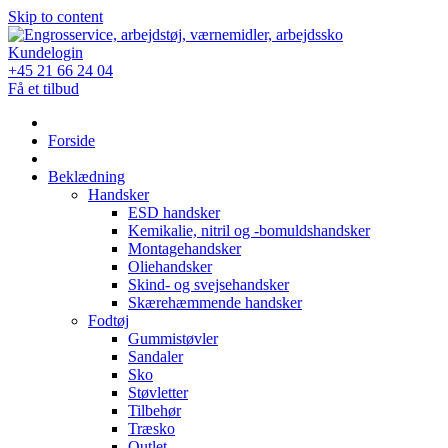
Skip to content
Kundelogin
+45 21 66 24 04
Få et tilbud
Forside
Beklædning
Handsker
ESD handsker
Kemikalie, nitril og -bomuldshandsker
Montagehandsker
Oliehandsker
Skind- og svejsehandsker
Skærehæmmende handsker
Fodtøj
Gummistøvler
Sandaler
Sko
Støvletter
Tilbehør
Træsko
Outlet