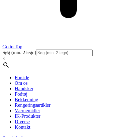
Go to Top
Søg (min. 2 tegn)
×
Forside
Om os
Handsker
Fodtøj
Beklædning
Rengøringsartikler
Værnemidler
IK-Produkter
Diverse
Kontakt