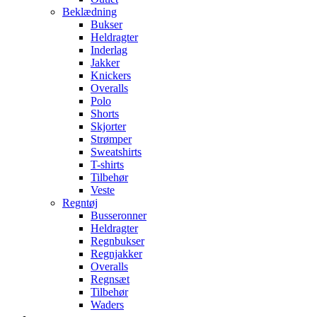
Beklædning
Bukser
Heldragter
Inderlag
Jakker
Knickers
Overalls
Polo
Shorts
Skjorter
Strømper
Sweatshirts
T-shirts
Tilbehør
Veste
Regntøj
Busseronner
Heldragter
Regnbukser
Regnjakker
Overalls
Regnsæt
Tilbehør
Waders