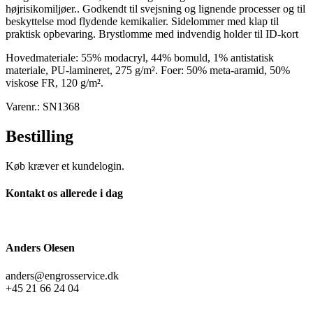
højrisikomiljøer.. Godkendt til svejsning og lignende processer og til
beskyttelse mod flydende kemikalier. Sidelommer med klap til
praktisk opbevaring. Brystlomme med indvendig holder til ID-kort
Hovedmateriale: 55% modacryl, 44% bomuld, 1% antistatisk
materiale, PU-lamineret, 275 g/m². Foer: 50% meta-aramid, 50%
viskose FR, 120 g/m².
Varenr.: SN1368
Bestilling
Køb kræver et kundelogin.
Kontakt os allerede i dag
Anders Olesen
anders@engrosservice.dk
+45 21 66 24 04