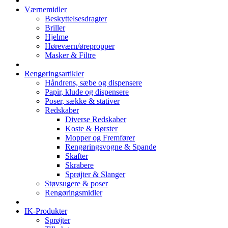
Værnemidler
Beskyttelsesdragter
Briller
Hjelme
Høreværn/ørepropper
Masker & Filtre
Rengøringsartikler
Håndrens, sæbe og dispensere
Papir, klude og dispensere
Poser, sække & stativer
Redskaber
Diverse Redskaber
Koste & Børster
Mopper og Fremfører
Rengøringsvogne & Spande
Skafter
Skrabere
Sprøjter & Slanger
Støvsugere & poser
Rengøringsmidler
IK-Produkter
Sprøjter