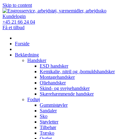
Skip to content
Kundelogin
+45 21 66 24 04
Få et tilbud
Forside
Beklædning
Handsker
ESD handsker
Kemikalie, nitril og -bomuldshandsker
Montagehandsker
Oliehandsker
Skind- og svejsehandsker
Skærehæmmende handsker
Fodtøj
Gummistøvler
Sandaler
Sko
Støvletter
Tilbehør
Træsko
Outlet