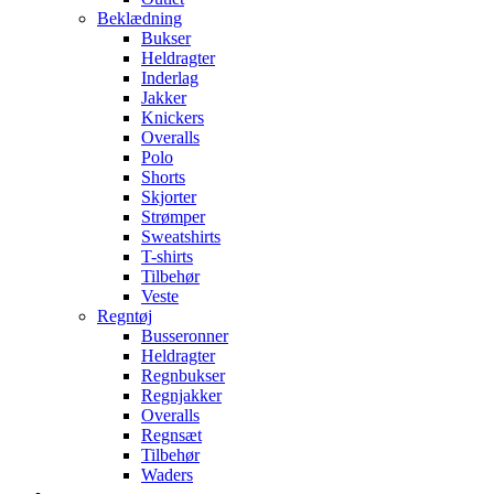
Beklædning
Bukser
Heldragter
Inderlag
Jakker
Knickers
Overalls
Polo
Shorts
Skjorter
Strømper
Sweatshirts
T-shirts
Tilbehør
Veste
Regntøj
Busseronner
Heldragter
Regnbukser
Regnjakker
Overalls
Regnsæt
Tilbehør
Waders