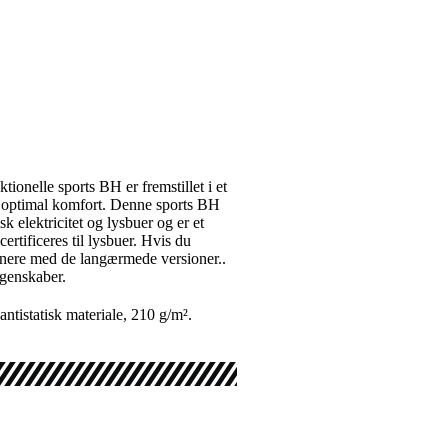
ionelle sports BH er fremstillet i et
er optimal komfort. Denne sports BH
k elektricitet og lysbuer og er et
rtificeres til lysbuer. Hvis du
binere med de langærmede versioner..
egenskaber.
istatisk materiale, 210 g/m².