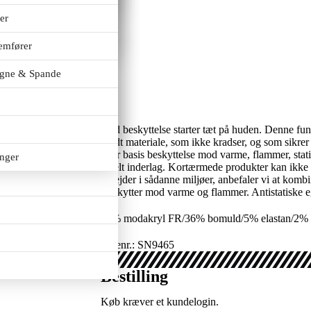
er
emfører
gne & Spande
God beskyttelse starter tæt på huden. Denne funkt
blødt materiale, som ikke kradser, og som sikr
yder basis beskyttelse mod varme, flammer, statis
anger
ideelt inderlag. Kortærmede produkter kan ikke ce
arbejder i sådanne miljøer, anbefaler vi at kom
Beskytter mod varme og flammer. Antistatiske 
57% modakryl FR/36% bomuld/5% elastan/2% ant
Varenr.: SN9465
Bestilling
Køb kræver et kundelogin.