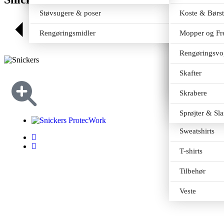
Træsko
Knickers
Regnjakker
Støvsugere & poser
Koste & Børst
Tilbage
Outlet
Overalls
Overalls
Rengøringsmidler
Mopper og Fr
Polo
Regnsæt
Rengøringsvo
Shorts
Tilbehør
Skafter
Skjorter
Waders
Skrabere
Strømper
Sprøjter & Sl
Sweatshirts
T-shirts
Tilbehør
Veste