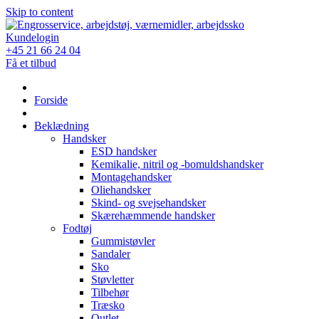
Skip to content
Kundelogin
+45 21 66 24 04
Få et tilbud
Forside
Beklædning
Handsker
ESD handsker
Kemikalie, nitril og -bomuldshandsker
Montagehandsker
Oliehandsker
Skind- og svejsehandsker
Skærehæmmende handsker
Fodtøj
Gummistøvler
Sandaler
Sko
Støvletter
Tilbehør
Træsko
Outlet