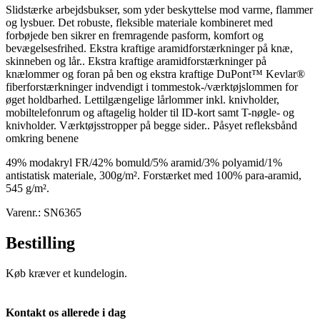
Slidstærke arbejdsbukser, som yder beskyttelse mod varme, flammer
og lysbuer. Det robuste, fleksible materiale kombineret med
forbøjede ben sikrer en fremragende pasform, komfort og
bevægelsesfrihed. Ekstra kraftige aramidforstærkninger på knæ,
skinneben og lår.. Ekstra kraftige aramidforstærkninger på
knælommer og foran på ben og ekstra kraftige DuPont™ Kevlar®
fiberforstærkninger indvendigt i tommestok-/værktøjslommen for
øget holdbarhed. Lettilgængelige lårlommer inkl. knivholder,
mobiltelefonrum og aftagelig holder til ID-kort samt T-nøgle- og
knivholder. Værktøjsstropper på begge sider.. Påsyet refleksbånd
omkring benene
49% modakryl FR/42% bomuld/5% aramid/3% polyamid/1%
antistatisk materiale, 300g/m². Forstærket med 100% para-aramid,
545 g/m².
Varenr.: SN6365
Bestilling
Køb kræver et kundelogin.
Kontakt os allerede i dag