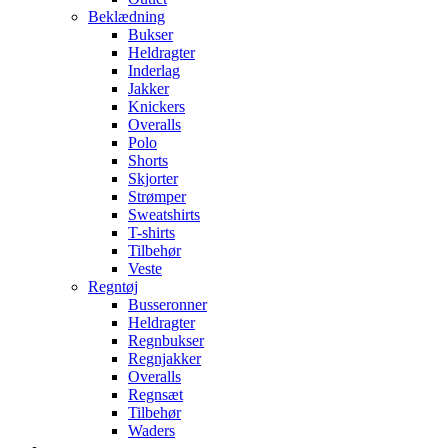
Beklædning
Bukser
Heldragter
Inderlag
Jakker
Knickers
Overalls
Polo
Shorts
Skjorter
Strømper
Sweatshirts
T-shirts
Tilbehør
Veste
Regntøj
Busseronner
Heldragter
Regnbukser
Regnjakker
Overalls
Regnsæt
Tilbehør
Waders