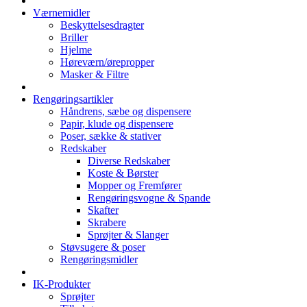
Værnemidler
Beskyttelsesdragter
Briller
Hjelme
Høreværn/ørepropper
Masker & Filtre
Rengøringsartikler
Håndrens, sæbe og dispensere
Papir, klude og dispensere
Poser, sække & stativer
Redskaber
Diverse Redskaber
Koste & Børster
Mopper og Fremfører
Rengøringsvogne & Spande
Skafter
Skrabere
Sprøjter & Slanger
Støvsugere & poser
Rengøringsmidler
IK-Produkter
Sprøjter