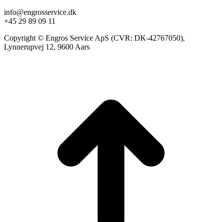
info@engrosservice.dk
+45 29 89 09 11
Copyright © Engros Service ApS (CVR: DK-42767050),
Lynnerupvej 12, 9600 Aars
t
T