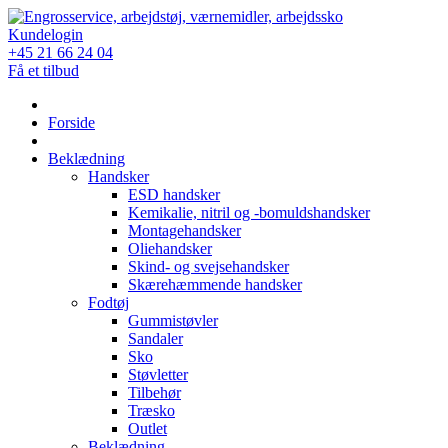
Skip
to
Kundelogin
content
+45 21 66 24 04
Få et tilbud
Forside
Beklædning
Handsker
ESD handsker
Kemikalie, nitril og -bomuldshandsker
Montagehandsker
Oliehandsker
Skind- og svejsehandsker
Skærehæmmende handsker
Fodtøj
Gummistøvler
Sandaler
Sko
Støvletter
Tilbehør
Træsko
Outlet
Beklædning