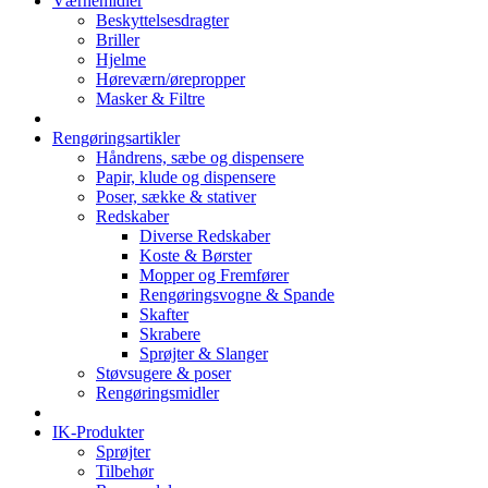
Værnemidler
Beskyttelsesdragter
Briller
Hjelme
Høreværn/ørepropper
Masker & Filtre
Rengøringsartikler
Håndrens, sæbe og dispensere
Papir, klude og dispensere
Poser, sække & stativer
Redskaber
Diverse Redskaber
Koste & Børster
Mopper og Fremfører
Rengøringsvogne & Spande
Skafter
Skrabere
Sprøjter & Slanger
Støvsugere & poser
Rengøringsmidler
IK-Produkter
Sprøjter
Tilbehør