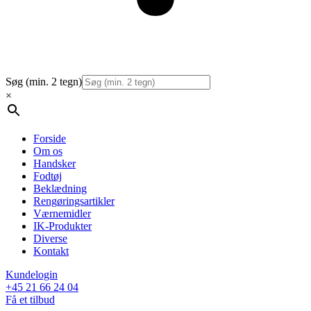
Søg (min. 2 tegn)
×
Forside
Om os
Handsker
Fodtøj
Beklædning
Rengøringsartikler
Værnemidler
IK-Produkter
Diverse
Kontakt
Kundelogin
+45 21 66 24 04
Få et tilbud