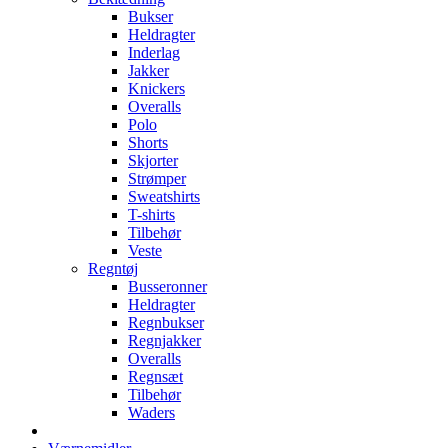
Bukser
Heldragter
Inderlag
Jakker
Knickers
Overalls
Polo
Shorts
Skjorter
Strømper
Sweatshirts
T-shirts
Tilbehør
Veste
Regntøj
Busseronner
Heldragter
Regnbukser
Regnjakker
Overalls
Regnsæt
Tilbehør
Waders