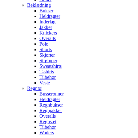
Beklædning
Bukser
Heldragter
Inderlag
Jakker
Knickers
Overalls
Polo
Shorts
Skjorter
Strømper
Sweatshirts
T-shirts
Tilbehør
Veste
Regntøj
Busseronner
Heldragter
Regnbukser
Regnjakker
Overalls
Regnsæt
Tilbehør
Waders