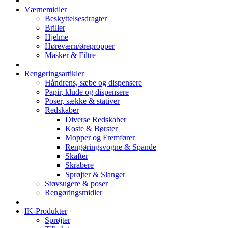
Værnemidler
Beskyttelsesdragter
Briller
Hjelme
Høreværn/ørepropper
Masker & Filtre
Rengøringsartikler
Håndrens, sæbe og dispensere
Papir, klude og dispensere
Poser, sække & stativer
Redskaber
Diverse Redskaber
Koste & Børster
Mopper og Fremfører
Rengøringsvogne & Spande
Skafter
Skrabere
Sprøjter & Slanger
Støvsugere & poser
Rengøringsmidler
IK-Produkter
Sprøjter