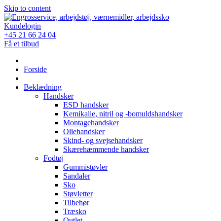
Skip to content
Kundelogin
+45 21 66 24 04
Få et tilbud
Forside
Beklædning
Handsker
ESD handsker
Kemikalie, nitril og -bomuldshandsker
Montagehandsker
Oliehandsker
Skind- og svejsehandsker
Skærehæmmende handsker
Fodtøj
Gummistøvler
Sandaler
Sko
Støvletter
Tilbehør
Træsko
Outlet