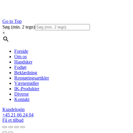
Go to Top
Søg (min. 2 tegn)
×
Forside
Om os
Handsker
Fodtøj
Beklædning
Rengøringsartikler
Værnemidler
IK-Produkter
Diverse
Kontakt
Kundelogin
+45 21 66 24 04
Få et tilbud