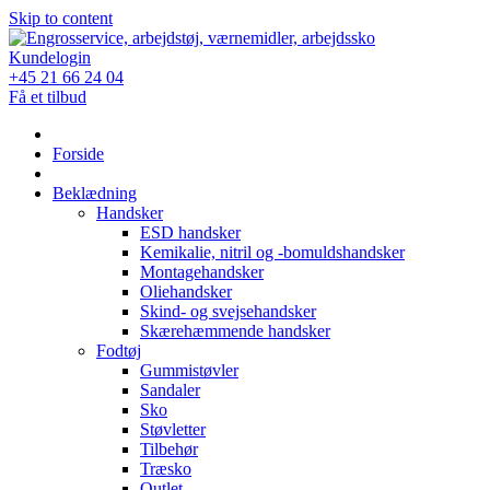
Skip to content
Kundelogin
+45 21 66 24 04
Få et tilbud
Forside
Beklædning
Handsker
ESD handsker
Kemikalie, nitril og -bomuldshandsker
Montagehandsker
Oliehandsker
Skind- og svejsehandsker
Skærehæmmende handsker
Fodtøj
Gummistøvler
Sandaler
Sko
Støvletter
Tilbehør
Træsko
Outlet