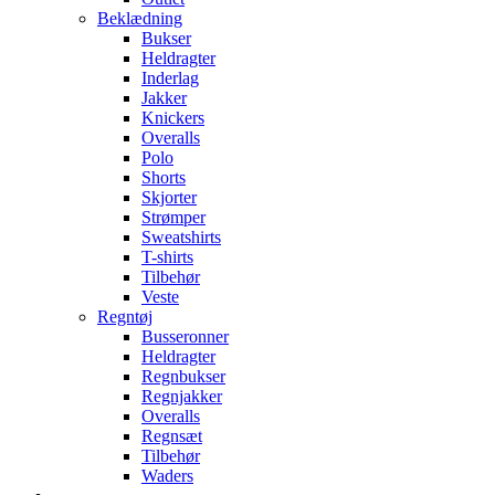
Beklædning
Bukser
Heldragter
Inderlag
Jakker
Knickers
Overalls
Polo
Shorts
Skjorter
Strømper
Sweatshirts
T-shirts
Tilbehør
Veste
Regntøj
Busseronner
Heldragter
Regnbukser
Regnjakker
Overalls
Regnsæt
Tilbehør
Waders