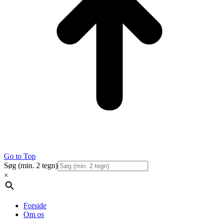
Go to Top
Søg (min. 2 tegn)
×
Forside
Om os