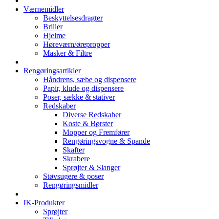
Værnemidler
Beskyttelsesdragter
Briller
Hjelme
Høreværn/ørepropper
Masker & Filtre
Rengøringsartikler
Håndrens, sæbe og dispensere
Papir, klude og dispensere
Poser, sække & stativer
Redskaber
Diverse Redskaber
Koste & Børster
Mopper og Fremfører
Rengøringsvogne & Spande
Skafter
Skrabere
Sprøjter & Slanger
Støvsugere & poser
Rengøringsmidler
IK-Produkter
Sprøjter