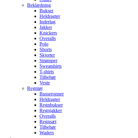
Beklædning
Bukser
Heldragter
Inderlag
Jakker
Knickers
Overalls
Polo
Shorts
Skjorter
Strømper
Sweatshirts
T-shirts
Tilbehør
Veste
Regntøj
Busseronner
Heldragter
Regnbukser
Regnjakker
Overalls
Regnsæt
Tilbehør
Waders