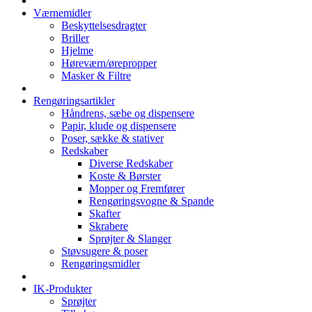
Værnemidler
Beskyttelsesdragter
Briller
Hjelme
Høreværn/ørepropper
Masker & Filtre
Rengøringsartikler
Håndrens, sæbe og dispensere
Papir, klude og dispensere
Poser, sække & stativer
Redskaber
Diverse Redskaber
Koste & Børster
Mopper og Fremfører
Rengøringsvogne & Spande
Skafter
Skrabere
Sprøjter & Slanger
Støvsugere & poser
Rengøringsmidler
IK-Produkter
Sprøjter