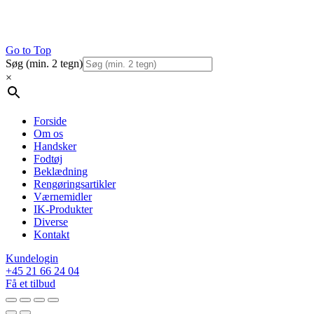
Go to Top
Søg (min. 2 tegn)
×
Forside
Om os
Handsker
Fodtøj
Beklædning
Rengøringsartikler
Værnemidler
IK-Produkter
Diverse
Kontakt
Kundelogin
+45 21 66 24 04
Få et tilbud