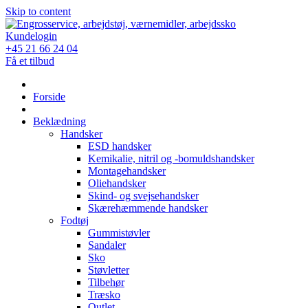
Skip to content
Kundelogin
+45 21 66 24 04
Få et tilbud
Forside
Beklædning
Handsker
ESD handsker
Kemikalie, nitril og -bomuldshandsker
Montagehandsker
Oliehandsker
Skind- og svejsehandsker
Skærehæmmende handsker
Fodtøj
Gummistøvler
Sandaler
Sko
Støvletter
Tilbehør
Træsko
Outlet