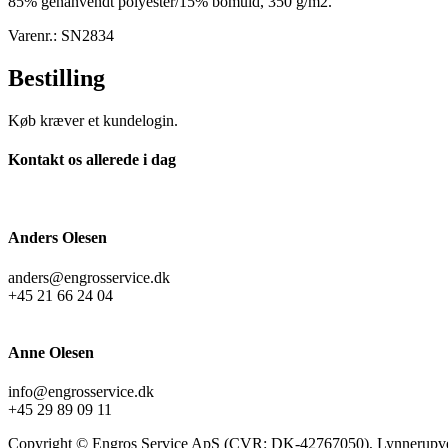
85% genanvendt polyester/15% bomuld, 350 g/m2.
Varenr.: SN2834
Bestilling
Køb kræver et kundelogin.
Kontakt os allerede i dag
Anders Olesen
anders@engrosservice.dk
+45 21 66 24 04
Anne Olesen
info@engrosservice.dk
+45 29 89 09 11
Copyright © Engros Service ApS (CVR: DK-42767050), Lynnerupve