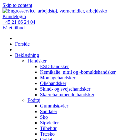
Skip to content
Kundelogin
+45 21 66 24 04
Få et tilbud
Forside
Beklædning
Handsker
ESD handsker
Kemikalie, nitril og -bomuldshandsker
Montagehandsker
Oliehandsker
Skind- og svejsehandsker
Skærehæmmende handsker
Fodtøj
Gummistøvler
Sandaler
Sko
Støvletter
Tilbehør
Træsko
Outlet