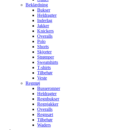
Beklædning
Bukser
Heldragter
Inderlag
Jakker
Knickers
Overalls
Polo
Shorts
Skjorter
Strømper
Sweatshirts
T-shirts
Tilbehør
Veste
Regntøj
Busseronner
Heldragter
Regnbukser
Regnjakker
Overalls
Regnsæt
Tilbehør
Waders