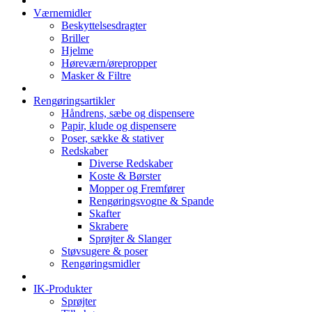
Værnemidler
Beskyttelsesdragter
Briller
Hjelme
Høreværn/ørepropper
Masker & Filtre
Rengøringsartikler
Håndrens, sæbe og dispensere
Papir, klude og dispensere
Poser, sække & stativer
Redskaber
Diverse Redskaber
Koste & Børster
Mopper og Fremfører
Rengøringsvogne & Spande
Skafter
Skrabere
Sprøjter & Slanger
Støvsugere & poser
Rengøringsmidler
IK-Produkter
Sprøjter