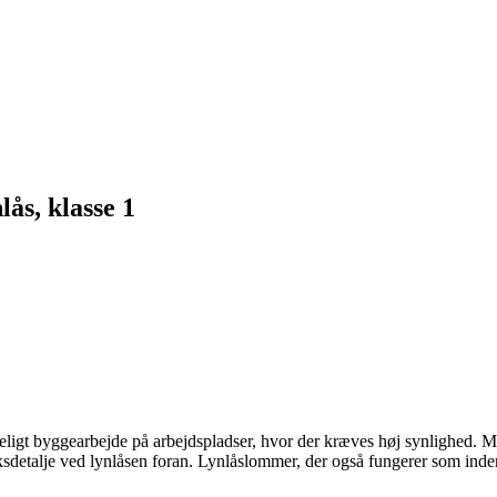
ås, klasse 1
ligt byggearbejde på arbejdspladser, hvor der kræves høj synlighed. Me
sdetalje ved lynlåsen foran. Lynlåslommer, der også fungerer som ind