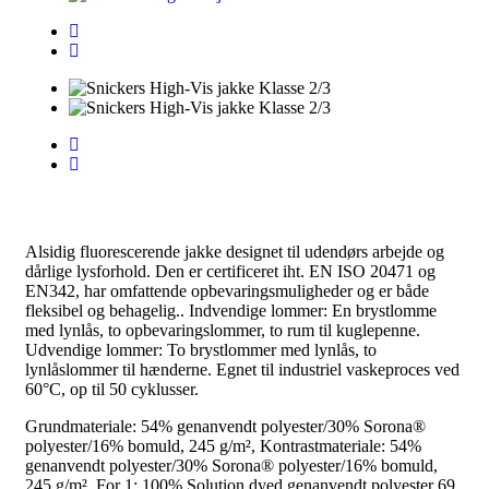
Alsidig fluorescerende jakke designet til udendørs arbejde og
dårlige lysforhold. Den er certificeret iht. EN ISO 20471 og
EN342, har omfattende opbevaringsmuligheder og er både
fleksibel og behagelig.. Indvendige lommer: En brystlomme
med lynlås, to opbevaringslommer, to rum til kuglepenne.
Udvendige lommer: To brystlommer med lynlås, to
lynlåslommer til hænderne. Egnet til industriel vaskeproces ved
60°C, op til 50 cyklusser.
Grundmateriale: 54% genanvendt polyester/30% Sorona®
polyester/16% bomuld, 245 g/m², Kontrastmateriale: 54%
genanvendt polyester/30% Sorona® polyester/16% bomuld,
245 g/m², For 1: 100% Solution dyed genanvendt polyester 69