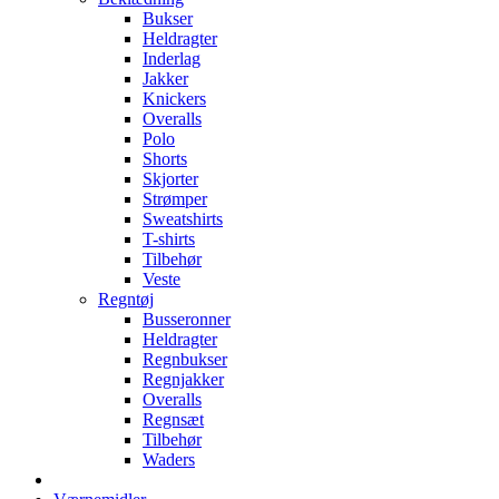
Bukser
Heldragter
Inderlag
Jakker
Knickers
Overalls
Polo
Shorts
Skjorter
Strømper
Sweatshirts
T-shirts
Tilbehør
Veste
Regntøj
Busseronner
Heldragter
Regnbukser
Regnjakker
Overalls
Regnsæt
Tilbehør
Waders