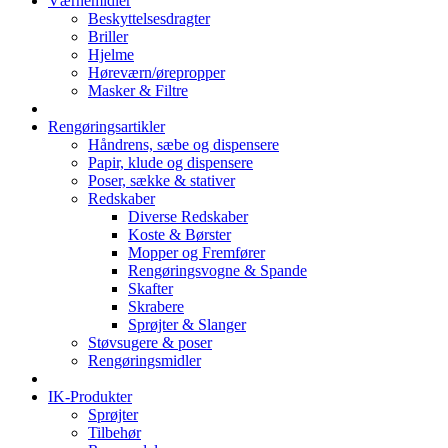
Værnemidler
Beskyttelsesdragter
Briller
Hjelme
Høreværn/ørepropper
Masker & Filtre
Rengøringsartikler
Håndrens, sæbe og dispensere
Papir, klude og dispensere
Poser, sække & stativer
Redskaber
Diverse Redskaber
Koste & Børster
Mopper og Fremfører
Rengøringsvogne & Spande
Skafter
Skrabere
Sprøjter & Slanger
Støvsugere & poser
Rengøringsmidler
IK-Produkter
Sprøjter
Tilbehør