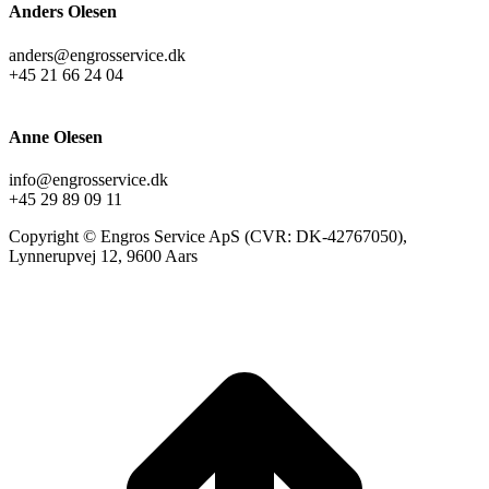
Anders Olesen
anders@engrosservice.dk
+45 21 66 24 04
Anne Olesen
info@engrosservice.dk
+45 29 89 09 11
Copyright © Engros Service ApS (CVR: DK-42767050),
Lynnerupvej 12, 9600 Aars
t
T