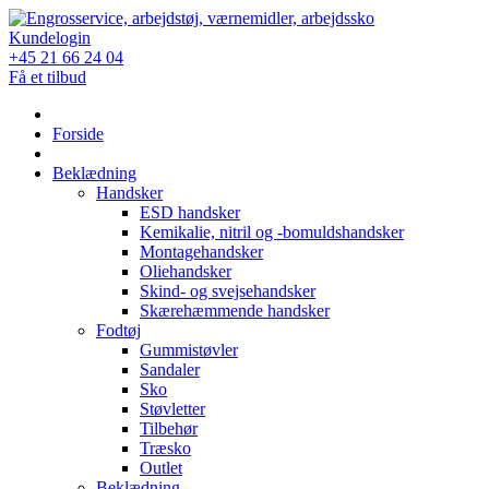
Skip
to
Kundelogin
content
+45 21 66 24 04
Få et tilbud
Forside
Beklædning
Handsker
ESD handsker
Kemikalie, nitril og -bomuldshandsker
Montagehandsker
Oliehandsker
Skind- og svejsehandsker
Skærehæmmende handsker
Fodtøj
Gummistøvler
Sandaler
Sko
Støvletter
Tilbehør
Træsko
Outlet
Beklædning