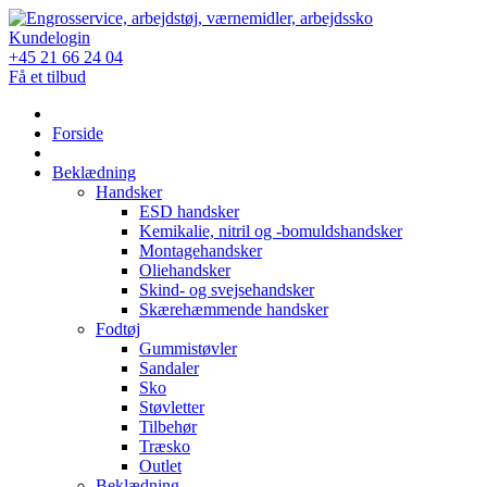
Skip
to
Kundelogin
content
+45 21 66 24 04
Få et tilbud
Forside
Beklædning
Handsker
ESD handsker
Kemikalie, nitril og -bomuldshandsker
Montagehandsker
Oliehandsker
Skind- og svejsehandsker
Skærehæmmende handsker
Fodtøj
Gummistøvler
Sandaler
Sko
Støvletter
Tilbehør
Træsko
Outlet
Beklædning