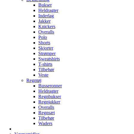
Bukser
Heldragter
Inderlag
Jakker
Knickers
Overalls
Polo
Shorts
Skjorter
Strømper
Sweatshirts
T-shirts
Tilbehør
Veste
Regntøj
Busseronner
Heldragter
Regnbukser
Regnjakker
Overalls
Regnsæt
Tilbehør
Waders