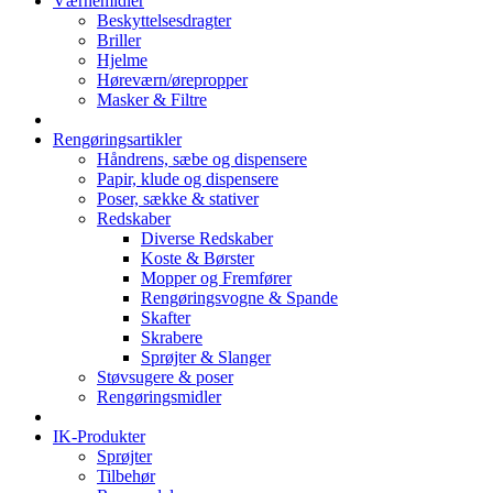
Værnemidler
Beskyttelsesdragter
Briller
Hjelme
Høreværn/ørepropper
Masker & Filtre
Rengøringsartikler
Håndrens, sæbe og dispensere
Papir, klude og dispensere
Poser, sække & stativer
Redskaber
Diverse Redskaber
Koste & Børster
Mopper og Fremfører
Rengøringsvogne & Spande
Skafter
Skrabere
Sprøjter & Slanger
Støvsugere & poser
Rengøringsmidler
IK-Produkter
Sprøjter
Tilbehør