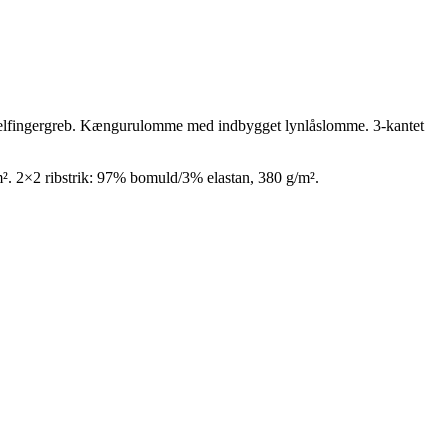
tommelfingergreb. Kængurulomme med indbygget lynlåslomme. 3-kantet
. 2×2 ribstrik: 97% bomuld/3% elastan, 380 g/m².