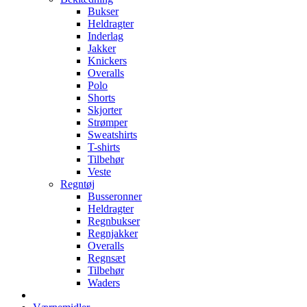
Bukser
Heldragter
Inderlag
Jakker
Knickers
Overalls
Polo
Shorts
Skjorter
Strømper
Sweatshirts
T-shirts
Tilbehør
Veste
Regntøj
Busseronner
Heldragter
Regnbukser
Regnjakker
Overalls
Regnsæt
Tilbehør
Waders