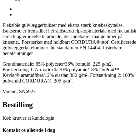
Fleksible gulvlæggerbukser med ekstra stærk knæbeskyttelse.
Bukserne er fremstillet i et slidstærkt ripstopmateriale med mekanisk
stretch og er ideelle til arbejde, der indebærer mange timer på
knæene.. Forstærket med holdbart CORDURA® stof. Certificerede
gulvlæggerknælommer iht. standarden EN 14404. Justerbare
benafslutninger
Grundmateriale: 65% polyester/35% bomuld, 225 g/m2.
Forstærkning 1: Armortex® 70% polyamid/18% DuPont™
Kevlar® aramidfibre/12% elastan,380 g/m². Forstærkning 2: 100%
polyamid CORDURA®, 205 g/m².
Varenr.: SN6923
Bestilling
Køb kræver et kundelogin.
Kontakt os allerede i dag