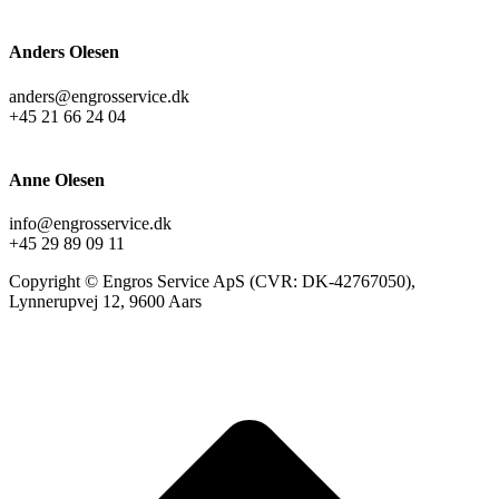
Anders Olesen
anders@engrosservice.dk
+45 21 66 24 04
Anne Olesen
info@engrosservice.dk
+45 29 89 09 11
Copyright © Engros Service ApS (CVR: DK-42767050),
Lynnerupvej 12, 9600 Aars
t
T