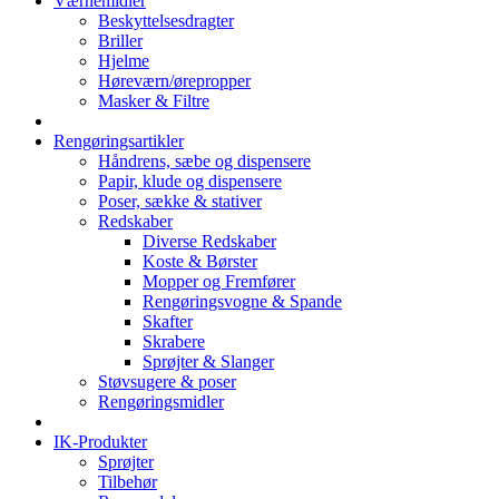
Værnemidler
Beskyttelsesdragter
Briller
Hjelme
Høreværn/ørepropper
Masker & Filtre
Rengøringsartikler
Håndrens, sæbe og dispensere
Papir, klude og dispensere
Poser, sække & stativer
Redskaber
Diverse Redskaber
Koste & Børster
Mopper og Fremfører
Rengøringsvogne & Spande
Skafter
Skrabere
Sprøjter & Slanger
Støvsugere & poser
Rengøringsmidler
IK-Produkter
Sprøjter
Tilbehør