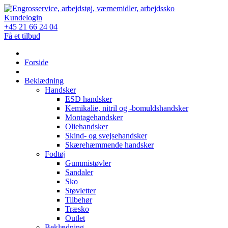
Skip
to
Kundelogin
content
+45 21 66 24 04
Få et tilbud
Forside
Beklædning
Handsker
ESD handsker
Kemikalie, nitril og -bomuldshandsker
Montagehandsker
Oliehandsker
Skind- og svejsehandsker
Skærehæmmende handsker
Fodtøj
Gummistøvler
Sandaler
Sko
Støvletter
Tilbehør
Træsko
Outlet
Beklædning