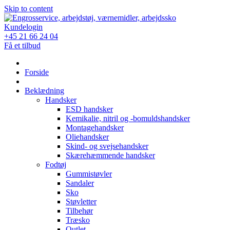
Skip to content
Kundelogin
+45 21 66 24 04
Få et tilbud
Forside
Beklædning
Handsker
ESD handsker
Kemikalie, nitril og -bomuldshandsker
Montagehandsker
Oliehandsker
Skind- og svejsehandsker
Skærehæmmende handsker
Fodtøj
Gummistøvler
Sandaler
Sko
Støvletter
Tilbehør
Træsko
Outlet