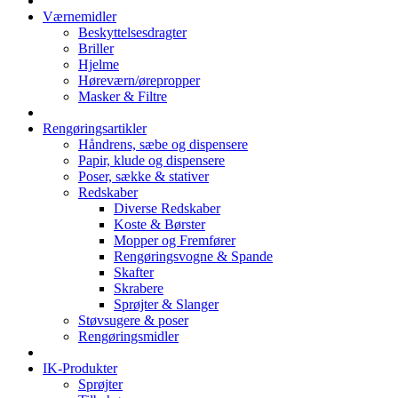
Værnemidler
Beskyttelsesdragter
Briller
Hjelme
Høreværn/ørepropper
Masker & Filtre
Rengøringsartikler
Håndrens, sæbe og dispensere
Papir, klude og dispensere
Poser, sække & stativer
Redskaber
Diverse Redskaber
Koste & Børster
Mopper og Fremfører
Rengøringsvogne & Spande
Skafter
Skrabere
Sprøjter & Slanger
Støvsugere & poser
Rengøringsmidler
IK-Produkter
Sprøjter