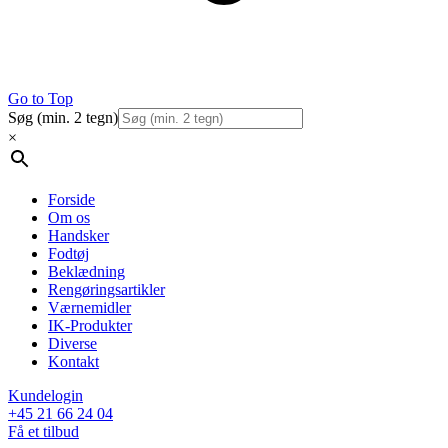
Go to Top
Søg (min. 2 tegn)
×
Forside
Om os
Handsker
Fodtøj
Beklædning
Rengøringsartikler
Værnemidler
IK-Produkter
Diverse
Kontakt
Kundelogin
+45 21 66 24 04
Få et tilbud