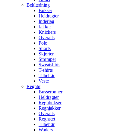
Beklædning
Bukser
Heldragter
Inderlag
Jakker
Knickers
Overalls
Polo
Shorts
Skjorter
Strømper
Sweatshirts
T-shirts
Tilbehør
Veste
Regntøj
Busseronner
Heldragter
Regnbukser
Regnjakker
Overalls
Regnsæt
Tilbehør
Waders