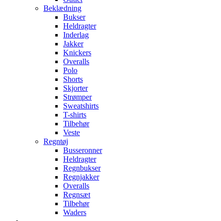
Beklædning
Bukser
Heldragter
Inderlag
Jakker
Knickers
Overalls
Polo
Shorts
Skjorter
Strømper
Sweatshirts
T-shirts
Tilbehør
Veste
Regntøj
Busseronner
Heldragter
Regnbukser
Regnjakker
Overalls
Regnsæt
Tilbehør
Waders