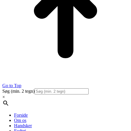
Go to Top
Søg (min. 2 tegn)
×
Forside
Om os
Handsker
Fodtøj