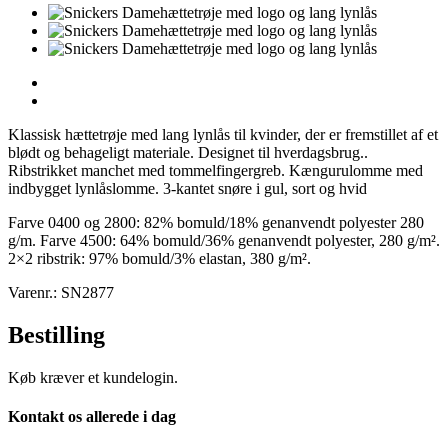
Klassisk hættetrøje med lang lynlås til kvinder, der er fremstillet af et
blødt og behageligt materiale. Designet til hverdagsbrug..
Ribstrikket manchet med tommelfingergreb. Kængurulomme med
indbygget lynlåslomme. 3-kantet snøre i gul, sort og hvid
Farve 0400 og 2800: 82% bomuld/18% genanvendt polyester 280
g/m. Farve 4500: 64% bomuld/36% genanvendt polyester, 280 g/m².
2×2 ribstrik: 97% bomuld/3% elastan, 380 g/m².
Varenr.: SN2877
Bestilling
Køb kræver et kundelogin.
Kontakt os allerede i dag