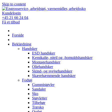
Skip to content
Kundelogin
+45 21 66 24 04
Få et tilbud
Forside
Beklædning
Handsker
ESD handsker
Kemikalie, nitril og -bomuldshandsker
Montagehandsker
Oliehandsker
Skind- og svejsehandsker
Skærehæmmende handsker
Fodtøj
Gummistøvler
Sandaler
Sko
Støvletter
Tilbehør
Træsko
Outlet