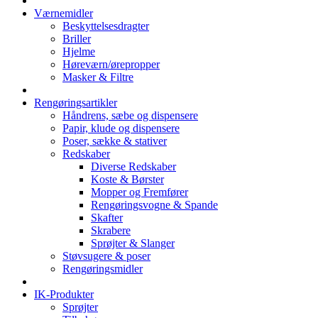
Værnemidler
Beskyttelsesdragter
Briller
Hjelme
Høreværn/ørepropper
Masker & Filtre
Rengøringsartikler
Håndrens, sæbe og dispensere
Papir, klude og dispensere
Poser, sække & stativer
Redskaber
Diverse Redskaber
Koste & Børster
Mopper og Fremfører
Rengøringsvogne & Spande
Skafter
Skrabere
Sprøjter & Slanger
Støvsugere & poser
Rengøringsmidler
IK-Produkter
Sprøjter