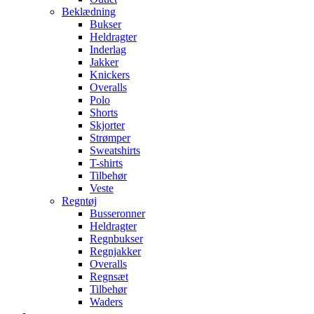
Beklædning
Bukser
Heldragter
Inderlag
Jakker
Knickers
Overalls
Polo
Shorts
Skjorter
Strømper
Sweatshirts
T-shirts
Tilbehør
Veste
Regntøj
Busseronner
Heldragter
Regnbukser
Regnjakker
Overalls
Regnsæt
Tilbehør
Waders