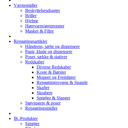
Værnemidler
Beskyttelsesdragter
Briller
Hjelme
Høreværn/ørepropper
Masker & Filtre
Rengøringsartikler
Håndrens, sæbe og dispensere
Papir, klude og dispensere
Poser, sække & stativer
Redskaber
Diverse Redskaber
Koste & Børster
Mopper og Fremfører
Rengøringsvogne & Spande
Skafter
Skrabere
Sprøjter & Slanger
Støvsugere & poser
Rengøringsmidler
IK-Produkter
Sprøjter