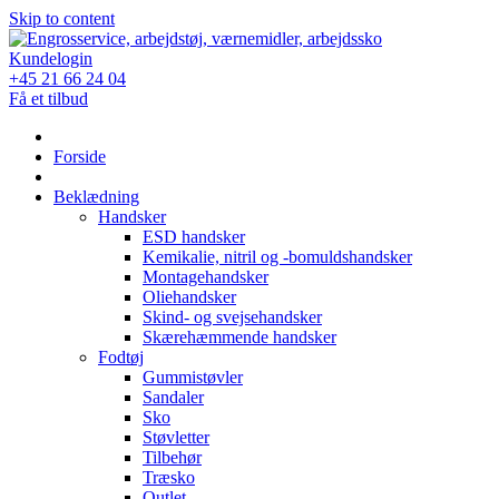
Skip to content
Kundelogin
+45 21 66 24 04
Få et tilbud
Forside
Beklædning
Handsker
ESD handsker
Kemikalie, nitril og -bomuldshandsker
Montagehandsker
Oliehandsker
Skind- og svejsehandsker
Skærehæmmende handsker
Fodtøj
Gummistøvler
Sandaler
Sko
Støvletter
Tilbehør
Træsko
Outlet