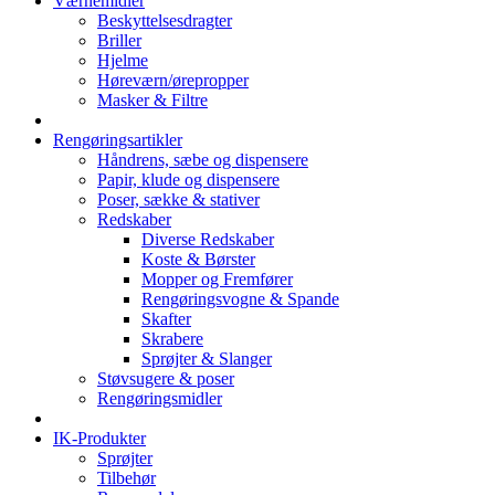
Værnemidler
Beskyttelsesdragter
Briller
Hjelme
Høreværn/ørepropper
Masker & Filtre
Rengøringsartikler
Håndrens, sæbe og dispensere
Papir, klude og dispensere
Poser, sække & stativer
Redskaber
Diverse Redskaber
Koste & Børster
Mopper og Fremfører
Rengøringsvogne & Spande
Skafter
Skrabere
Sprøjter & Slanger
Støvsugere & poser
Rengøringsmidler
IK-Produkter
Sprøjter
Tilbehør