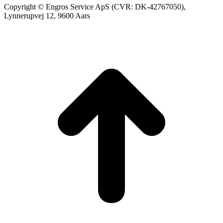
Copyright © Engros Service ApS (CVR: DK-42767050),
Lynnerupvej 12, 9600 Aars
t
T