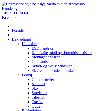
Skip
to
Kundelogin
content
+45 21 66 24 04
Få et tilbud
Forside
Beklædning
Handsker
ESD handsker
Kemikalie, nitril og -bomuldshandsker
Montagehandsker
Oliehandsker
Skind- og svejsehandsker
Skærehæmmende handsker
Fodtøj
Gummistøvler
Sandaler
Sko
Støvletter
Tilbehør
Træsko
Outlet
Beklædning