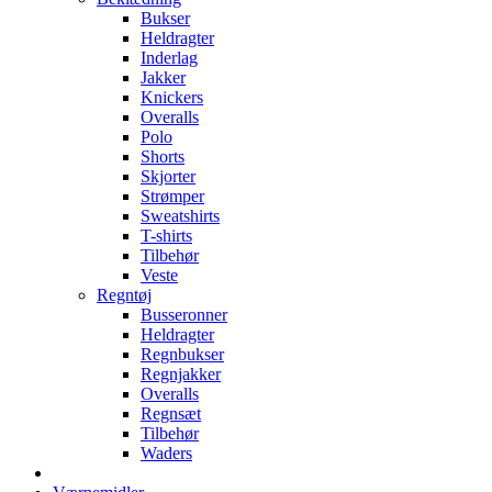
Bukser
Heldragter
Inderlag
Jakker
Knickers
Overalls
Polo
Shorts
Skjorter
Strømper
Sweatshirts
T-shirts
Tilbehør
Veste
Regntøj
Busseronner
Heldragter
Regnbukser
Regnjakker
Overalls
Regnsæt
Tilbehør
Waders