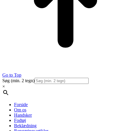
Go to Top
Søg (min. 2 tegn)
×
Forside
Om os
Handsker
Fodtøj
Beklædning
Rengøringsartikler