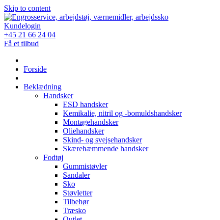
Skip to content
Kundelogin
+45 21 66 24 04
Få et tilbud
Forside
Beklædning
Handsker
ESD handsker
Kemikalie, nitril og -bomuldshandsker
Montagehandsker
Oliehandsker
Skind- og svejsehandsker
Skærehæmmende handsker
Fodtøj
Gummistøvler
Sandaler
Sko
Støvletter
Tilbehør
Træsko
Outlet