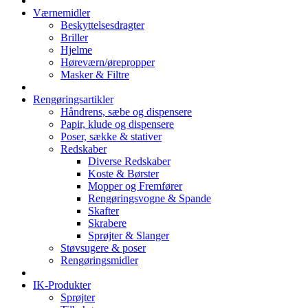
Værnemidler
Beskyttelsesdragter
Briller
Hjelme
Høreværn/ørepropper
Masker & Filtre
Rengøringsartikler
Håndrens, sæbe og dispensere
Papir, klude og dispensere
Poser, sække & stativer
Redskaber
Diverse Redskaber
Koste & Børster
Mopper og Fremfører
Rengøringsvogne & Spande
Skafter
Skrabere
Sprøjter & Slanger
Støvsugere & poser
Rengøringsmidler
IK-Produkter
Sprøjter