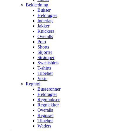
Beklædning
Bukser
Heldragter
Inderlag
Jakker
Knickers
Overalls
Polo
Shorts
Skjorter
Strømper
Sweatshirts
T-shirts
Tilbehør
Veste
Regntøj
Busseronner
Heldragter
Regnbukser
Regnjakker
Overalls
Regnsæt
Tilbehør
Waders