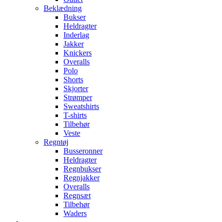
Beklædning
Bukser
Heldragter
Inderlag
Jakker
Knickers
Overalls
Polo
Shorts
Skjorter
Strømper
Sweatshirts
T-shirts
Tilbehør
Veste
Regntøj
Busseronner
Heldragter
Regnbukser
Regnjakker
Overalls
Regnsæt
Tilbehør
Waders