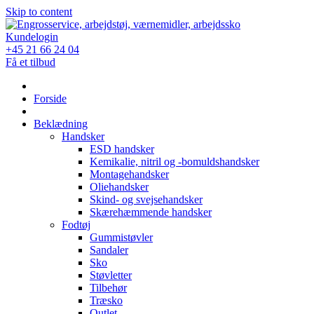
Skip to content
Kundelogin
+45 21 66 24 04
Få et tilbud
Forside
Beklædning
Handsker
ESD handsker
Kemikalie, nitril og -bomuldshandsker
Montagehandsker
Oliehandsker
Skind- og svejsehandsker
Skærehæmmende handsker
Fodtøj
Gummistøvler
Sandaler
Sko
Støvletter
Tilbehør
Træsko
Outlet