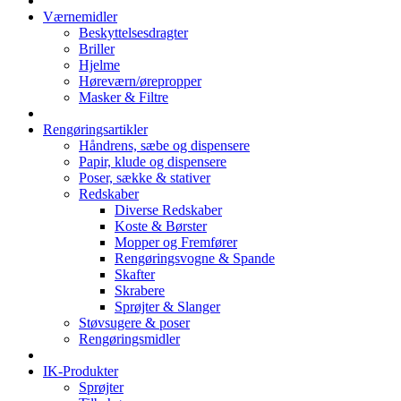
Værnemidler
Beskyttelsesdragter
Briller
Hjelme
Høreværn/ørepropper
Masker & Filtre
Rengøringsartikler
Håndrens, sæbe og dispensere
Papir, klude og dispensere
Poser, sække & stativer
Redskaber
Diverse Redskaber
Koste & Børster
Mopper og Fremfører
Rengøringsvogne & Spande
Skafter
Skrabere
Sprøjter & Slanger
Støvsugere & poser
Rengøringsmidler
IK-Produkter
Sprøjter