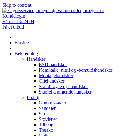
Skip to content
Kundelogin
+45 21 66 24 04
Få et tilbud
Forside
Beklædning
Handsker
ESD handsker
Kemikalie, nitril og -bomuldshandsker
Montagehandsker
Oliehandsker
Skind- og svejsehandsker
Skærehæmmende handsker
Fodtøj
Gummistøvler
Sandaler
Sko
Støvletter
Tilbehør
Træsko
Outlet