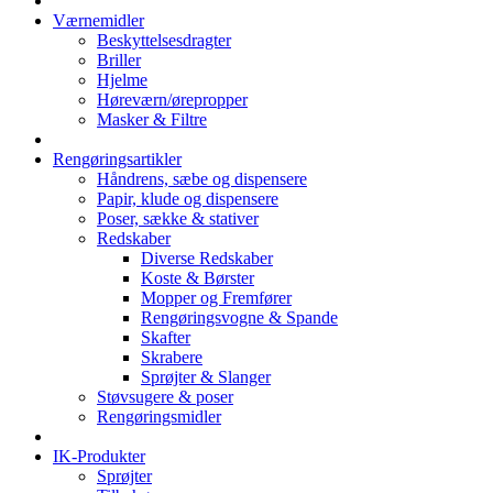
Værnemidler
Beskyttelsesdragter
Briller
Hjelme
Høreværn/ørepropper
Masker & Filtre
Rengøringsartikler
Håndrens, sæbe og dispensere
Papir, klude og dispensere
Poser, sække & stativer
Redskaber
Diverse Redskaber
Koste & Børster
Mopper og Fremfører
Rengøringsvogne & Spande
Skafter
Skrabere
Sprøjter & Slanger
Støvsugere & poser
Rengøringsmidler
IK-Produkter
Sprøjter