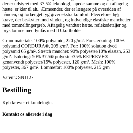
der er udstyret med 37.5® teknologi, tapede sømme og en aftagelig
hætte, er klar til alt.. Ærmeender, der er længere på oversiden af
hånden, og forlænget ryg giver ekstra komfort. Fleeceforet høj
krave, der beskytter mod vinden, og indvendige elastiske manchetter
med tommelfingergreb. Aftagelig vandtæt hætte, refleksdetaljer og
brystlomme med lynlås med ID-kortholder
Grundmateriale: 100% polyamid, 220 g/m2. Forstærkning: 100%
polyamid CORDURA®, 205 g/m². For: 100% solution dyed
polyamid 65 g/m². Stretch manchet: 90% polyester/10% elastan, 253
g/m². Isolering: 50% 37.5® polyester/35% REPREVE®
genanvendt polyester/15% polyester, 120 g/m². Mesh: 100%
polyester, 367 g/m². Lommefor: 100% polyester, 215 g/m
Varenr.: SN1127
Bestilling
Køb kræver et kundelogin.
Kontakt os allerede i dag