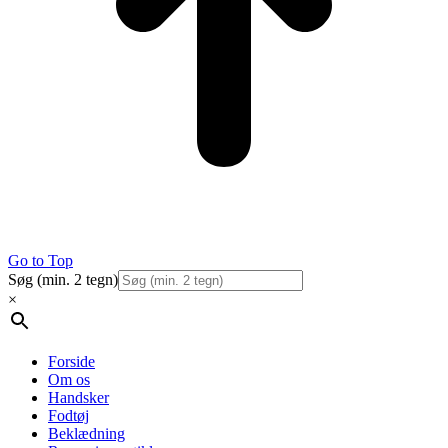
Go to Top
Søg (min. 2 tegn)
×
Forside
Om os
Handsker
Fodtøj
Beklædning