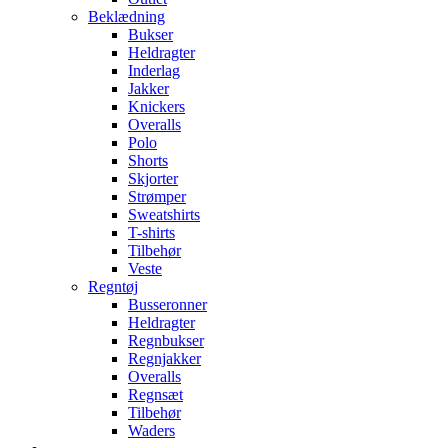
Beklædning
Bukser
Heldragter
Inderlag
Jakker
Knickers
Overalls
Polo
Shorts
Skjorter
Strømper
Sweatshirts
T-shirts
Tilbehør
Veste
Regntøj
Busseronner
Heldragter
Regnbukser
Regnjakker
Overalls
Regnsæt
Tilbehør
Waders