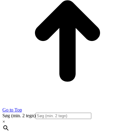
Go to Top
Søg (min. 2 tegn)
×