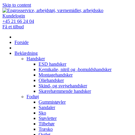
Skip to content
Kundelogin
+45 21 66 24 04
Få et tilbud
Forside
Beklædning
Handsker
ESD handsker
Kemikalie, nitril og -bomuldshandsker
Montagehandsker
Oliehandsker
Skind- og svejsehandsker
Skærehæmmende handsker
Fodtøj
Gummistøvler
Sandaler
Sko
Støvletter
Tilbehør
Træsko
Outlet