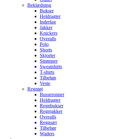
Beklædning
Bukser
Heldragter
Inderlag
Jakker
Knickers
Overalls
Polo
Shorts
Skjorter
Strømper
Sweatshirts
T-shirts
Tilbehør
Veste
Regntøj
Busseronner
Heldragter
Regnbukser
Regnjakker
Overalls
Regnsæt
Tilbehør
Waders