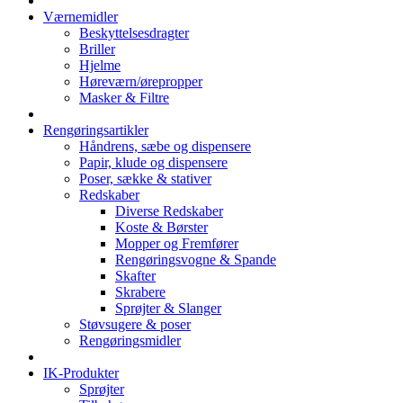
Værnemidler
Beskyttelsesdragter
Briller
Hjelme
Høreværn/ørepropper
Masker & Filtre
Rengøringsartikler
Håndrens, sæbe og dispensere
Papir, klude og dispensere
Poser, sække & stativer
Redskaber
Diverse Redskaber
Koste & Børster
Mopper og Fremfører
Rengøringsvogne & Spande
Skafter
Skrabere
Sprøjter & Slanger
Støvsugere & poser
Rengøringsmidler
IK-Produkter
Sprøjter