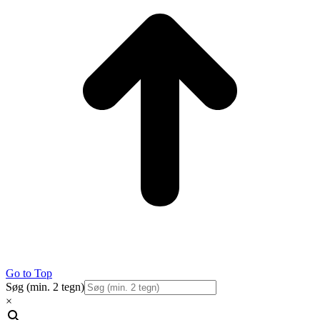
Go to Top
Søg (min. 2 tegn)
×