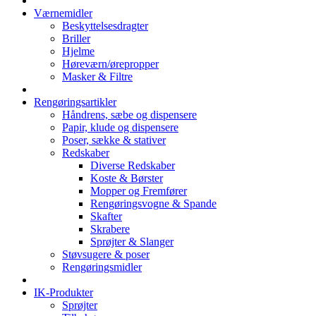
Værnemidler
Beskyttelsesdragter
Briller
Hjelme
Høreværn/ørepropper
Masker & Filtre
Rengøringsartikler
Håndrens, sæbe og dispensere
Papir, klude og dispensere
Poser, sække & stativer
Redskaber
Diverse Redskaber
Koste & Børster
Mopper og Fremfører
Rengøringsvogne & Spande
Skafter
Skrabere
Sprøjter & Slanger
Støvsugere & poser
Rengøringsmidler
IK-Produkter
Sprøjter