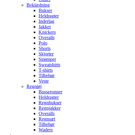
Beklædning
Bukser
Heldragter
Inderlag
Jakker
Knickers
Overalls
Polo
Shorts
Skjorter
Strømper
Sweatshirts
T-shirts
Tilbehør
Veste
Regntøj
Busseronner
Heldragter
Regnbukser
Regnjakker
Overalls
Regnsæt
Tilbehør
Waders