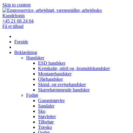
Skip to content
Kundelogin
+45 21 66 24 04
Få et tilbud
Forside
Beklædning
Handsker
ESD handsker
Kemikalie, nitril og -bomuldshandsker
Montagehandsker
Oliehandsker
Skind- og svejsehandsker
Skærehæmmende handsker
Fodtøj
Gummistøvler
Sandaler
Sko
Støvletter
Tilbehør
Træsko
Outlet