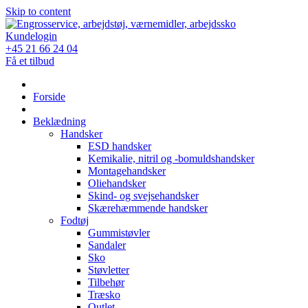
Skip to content
Kundelogin
+45 21 66 24 04
Få et tilbud
Forside
Beklædning
Handsker
ESD handsker
Kemikalie, nitril og -bomuldshandsker
Montagehandsker
Oliehandsker
Skind- og svejsehandsker
Skærehæmmende handsker
Fodtøj
Gummistøvler
Sandaler
Sko
Støvletter
Tilbehør
Træsko
Outlet