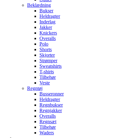
Beklædning
Bukser
Heldragter
Inderlag
Jakker
Knickers
Overalls
Polo
Shorts
Skjorter
Strømper
Sweatshirts
T-shirts
Tilbehør
Veste
Regntøj
Busseronner
Heldragter
Regnbukser
Regnjakker
Overalls
Regnsæt
Tilbehør
Waders