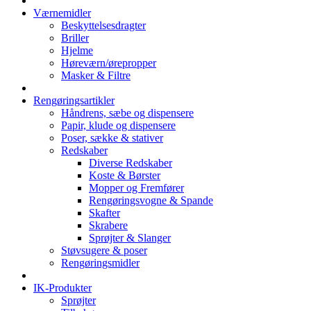
Værnemidler
Beskyttelsesdragter
Briller
Hjelme
Høreværn/ørepropper
Masker & Filtre
Rengøringsartikler
Håndrens, sæbe og dispensere
Papir, klude og dispensere
Poser, sække & stativer
Redskaber
Diverse Redskaber
Koste & Børster
Mopper og Fremfører
Rengøringsvogne & Spande
Skafter
Skrabere
Sprøjter & Slanger
Støvsugere & poser
Rengøringsmidler
IK-Produkter
Sprøjter