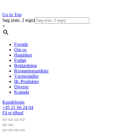
Go to Top
Søg (min. 2 tegn)
×
Forside
Om os
Handsker
Fodtøj
Beklædning
Rengøringsartikler
Værnemidler
IK-Produkter
Diverse
Kontakt
Kundelogin
+45 21 66 24 04
Få et tilbud