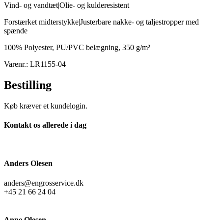
Vind- og vandtæt|Olie- og kulderesistent
Forstærket midterstykke|Justerbare nakke- og taljestropper med
spænde
100% Polyester, PU/PVC belægning, 350 g/m²
Varenr.: LR1155-04
Bestilling
Køb kræver et kundelogin.
Kontakt os allerede i dag
Anders Olesen
anders@engrosservice.dk
+45 21 66 24 04
Anne Olesen