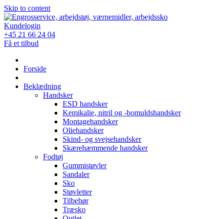
Skip to content
Kundelogin
+45 21 66 24 04
Få et tilbud
Forside
Beklædning
Handsker
ESD handsker
Kemikalie, nitril og -bomuldshandsker
Montagehandsker
Oliehandsker
Skind- og svejsehandsker
Skærehæmmende handsker
Fodtøj
Gummistøvler
Sandaler
Sko
Støvletter
Tilbehør
Træsko
Outlet