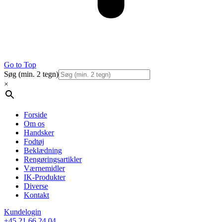
Go to Top
Søg (min. 2 tegn)
×
Forside
Om os
Handsker
Fodtøj
Beklædning
Rengøringsartikler
Værnemidler
IK-Produkter
Diverse
Kontakt
Kundelogin
+45 21 66 24 04