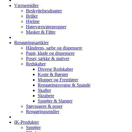
Værnemidler
Beskyttelsesdragter
Briller
Hjelme
Høreværn/ørepropper
Masker & Filtre
Rengøringsartikler
Håndrens, sæbe og dispensere
Papir, klude og dispensere
Poser, sække & stativer
Redskaber
Diverse Redskaber
Koste & Børster
Mopper og Fremfører
Rengøringsvogne & Spande
Skafter
Skrabere
Sprøjter & Slanger
Støvsugere & poser
Rengøringsmidler
IK-Produkter
Sprøjter