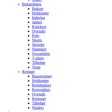
Beklædning
Bukser
Heldragter
Inderlag
Jakker
Knickers
Overalls
Polo
Shorts
Skjorter
Strømper
Sweatshirts
T-shirts
Tilbehør
Veste
Regntøj
Busseronner
Heldragter
Regnbukser
Regnjakker
Overalls
Regnsæt
Tilbehør
Waders