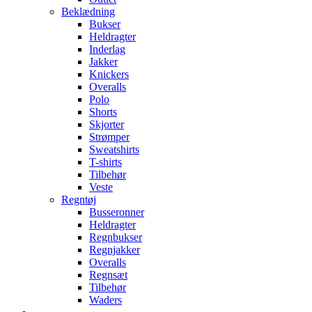
Beklædning
Bukser
Heldragter
Inderlag
Jakker
Knickers
Overalls
Polo
Shorts
Skjorter
Strømper
Sweatshirts
T-shirts
Tilbehør
Veste
Regntøj
Busseronner
Heldragter
Regnbukser
Regnjakker
Overalls
Regnsæt
Tilbehør
Waders