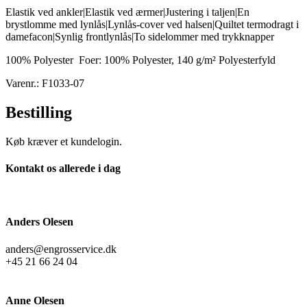
Elastik ved ankler|Elastik ved ærmer|Justering i taljen|En
brystlomme med lynlås|Lynlås-cover ved halsen|Quiltet termodragt i
damefacon|Synlig frontlynlås|To sidelommer med trykknapper
100% Polyester Foer: 100% Polyester, 140 g/m² Polyesterfyld
Varenr.: F1033-07
Bestilling
Køb kræver et kundelogin.
Kontakt os allerede i dag
Anders Olesen
anders@engrosservice.dk
+45 21 66 24 04
Anne Olesen