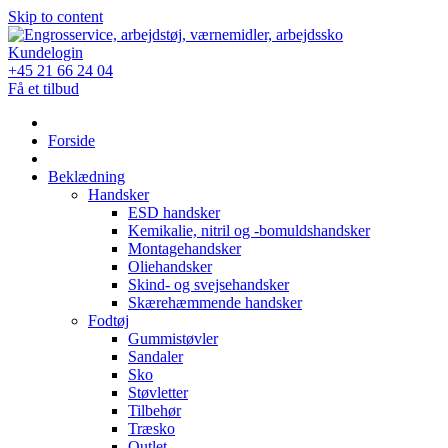
Skip to content
Kundelogin
+45 21 66 24 04
Få et tilbud
Forside
Beklædning
Handsker
ESD handsker
Kemikalie, nitril og -bomuldshandsker
Montagehandsker
Oliehandsker
Skind- og svejsehandsker
Skærehæmmende handsker
Fodtøj
Gummistøvler
Sandaler
Sko
Støvletter
Tilbehør
Træsko
Outlet