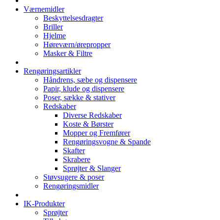
Værnemidler
Beskyttelsesdragter
Briller
Hjelme
Høreværn/ørepropper
Masker & Filtre
Rengøringsartikler
Håndrens, sæbe og dispensere
Papir, klude og dispensere
Poser, sække & stativer
Redskaber
Diverse Redskaber
Koste & Børster
Mopper og Fremfører
Rengøringsvogne & Spande
Skafter
Skrabere
Sprøjter & Slanger
Støvsugere & poser
Rengøringsmidler
IK-Produkter
Sprøjter