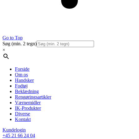
Go to Top
Søg (min. 2 tegn)
×
Forside
Om os
Handsker
Fodtøj
Beklædning
Rengøringsartikler
Værnemidler
IK-Produkter
Diverse
Kontakt
Kundelogin
+45 21 66 24 04