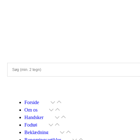
Forside
Om os
Handsker
Fodtøj
Beklædning
Rengøringsartikler