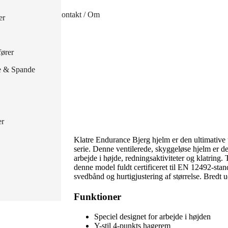
handsker
Kontakt / Om
er
 handsker
ører
e & Spande
er
Klatre Endurance Bjerg hjelm er den ultimative
serie. Denne ventilerede, skyggeløse hjelm er desi
arbejde i højde, redningsaktiviteter og klatring
denne model fuldt certificeret til EN 12492-stan
svedbånd og hurtigjustering af størrelse. Bredt ud
Funktioner
Speciel designet for arbejde i højden
Y-stil 4-punkts hagerem