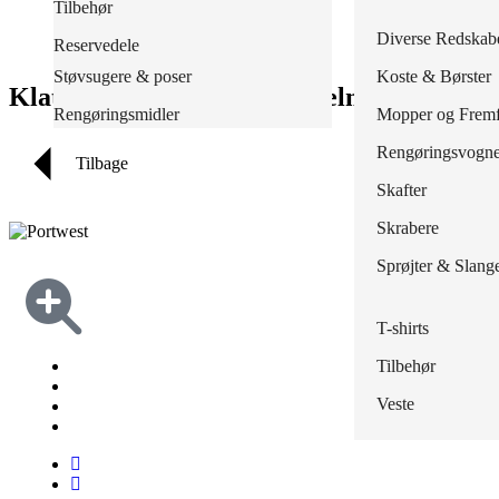
Poser, sække & stativer
Tilbehør
Skind- og svejse
Tilbehør
Jakker
Regnbukser
Masker & Filtre
Redskaber
Diverse Redskab
Reservedele
Skærehæmmende
Træsko
Knickers
Regnjakker
Støvsugere & poser
Koste & Børster
Klatre Endurance Bjerg Hjelm
Outlet
Overalls
Overalls
Rengøringsmidler
Mopper og Fremf
Polo
Regnsæt
Rengøringsvogn
Tilbage
Shorts
Tilbehør
Skafter
Skjorter
Waders
Skrabere
Strømper
Sprøjter & Slang
Sweatshirts
T-shirts
Tilbehør
Veste