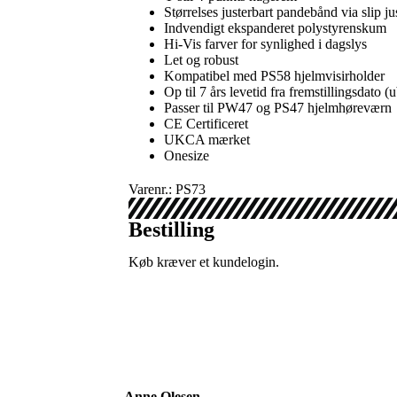
Størrelses justerbart pandebånd via slip j
Indvendigt ekspanderet polystyrenskum
Hi-Vis farver for synlighed i dagslys
Let og robust
Kompatibel med PS58 hjelmvisirholder
Op til 7 års levetid fra fremstillingsdato (
Passer til PW47 og PS47 hjelmhøreværn
CE Certificeret
UKCA mærket
Onesize
Varenr.: PS73
Bestilling
Køb kræver et kundelogin.
Anne Olesen