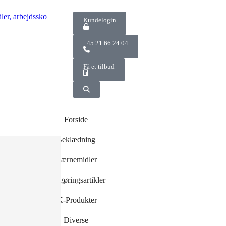
Kundelogin
+45 21 66 24 04
Få et tilbud
Forside
Beklædning
Værnemidler
og -
Rengøringsartikler
r
r
IK-Produkter
Diverse