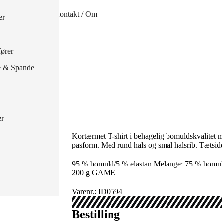
handsker
Kontakt / Om
er
 handsker
ører
e & Spande
er
Kortærmet T-shirt i behagelig bomuldskvalitet m
pasform. Med rund hals og smal halsrib. Tætsi
95 % bomuld/5 % elastan Melange: 75 % bomuld 
200 g GAME
Varenr.: ID0594
Bestilling