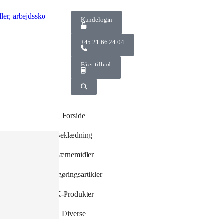
Kundelogin
+45 21 66 24 04
Få et tilbud
Forside
Beklædning
Værnemidler
og -
Rengøringsartikler
r
r
IK-Produkter
Diverse