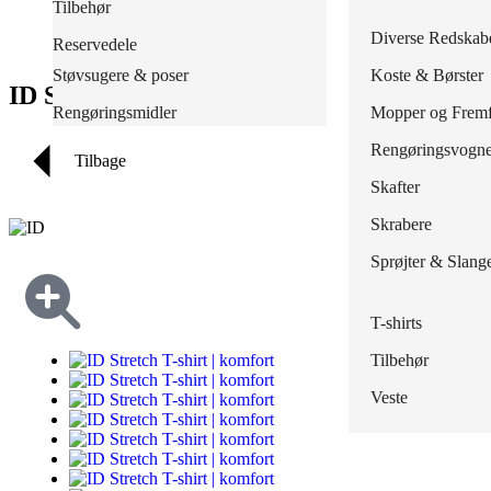
Poser, sække & stativer
Tilbehør
Skind- og svejse
Tilbehør
Jakker
Regnbukser
Masker & Filtre
Redskaber
Diverse Redskab
Reservedele
Skærehæmmende
Træsko
Knickers
Regnjakker
Støvsugere & poser
Koste & Børster
ID Stretch T-shirt | komfort
Outlet
Overalls
Overalls
Rengøringsmidler
Mopper og Fremf
Polo
Regnsæt
Rengøringsvogn
Tilbage
Shorts
Tilbehør
Skafter
Skjorter
Waders
Skrabere
Strømper
Sprøjter & Slang
Sweatshirts
T-shirts
Tilbehør
Veste