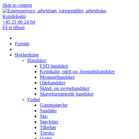
Skip to content
Kundelogin
+45 21 66 24 04
Få et tilbud
Forside
Beklædning
Handsker
ESD handsker
Kemikalie, nitril og -bomuldshandsker
Montagehandsker
Oliehandsker
Skind- og svejsehandsker
Skærehæmmende handsker
Fodtøj
Gummistøvler
Sandaler
Sko
Støvletter
Tilbehør
Træsko
Outlet