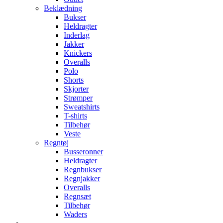
Beklædning
Bukser
Heldragter
Inderlag
Jakker
Knickers
Overalls
Polo
Shorts
Skjorter
Strømper
Sweatshirts
T-shirts
Tilbehør
Veste
Regntøj
Busseronner
Heldragter
Regnbukser
Regnjakker
Overalls
Regnsæt
Tilbehør
Waders