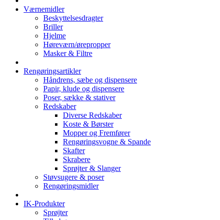
Værnemidler
Beskyttelsesdragter
Briller
Hjelme
Høreværn/ørepropper
Masker & Filtre
Rengøringsartikler
Håndrens, sæbe og dispensere
Papir, klude og dispensere
Poser, sække & stativer
Redskaber
Diverse Redskaber
Koste & Børster
Mopper og Fremfører
Rengøringsvogne & Spande
Skafter
Skrabere
Sprøjter & Slanger
Støvsugere & poser
Rengøringsmidler
IK-Produkter
Sprøjter