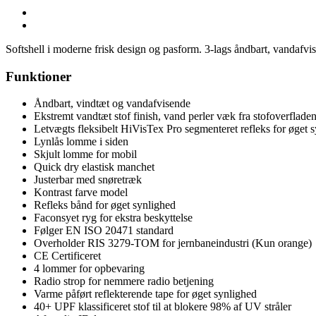
Softshell i moderne frisk design og pasform. 3-lags åndbart, vandafvis
Funktioner
Åndbart, vindtæt og vandafvisende
Ekstremt vandtæt stof finish, vand perler væk fra stofoverflade
Letvægts fleksibelt HiVisTex Pro segmenteret refleks for øget 
Lynlås lomme i siden
Skjult lomme for mobil
Quick dry elastisk manchet
Justerbar med snøretræk
Kontrast farve model
Refleks bånd for øget synlighed
Faconsyet ryg for ekstra beskyttelse
Følger EN ISO 20471 standard
Overholder RIS 3279-TOM for jernbaneindustri (Kun orange)
CE Certificeret
4 lommer for opbevaring
Radio strop for nemmere radio betjening
Varme påført reflekterende tape for øget synlighed
40+ UPF klassificeret stof til at blokere 98% af UV stråler