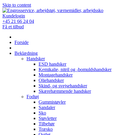
Skip to content
Kundelogin
+45 21 66 24 04
Få et tilbud
Forside
Beklædning
Handsker
ESD handsker
Kemikalie, nitril og -bomuldshandsker
Montagehandsker
Oliehandsker
Skind- og svejsehandsker
Skærehæmmende handsker
Fodtøj
Gummistøvler
Sandaler
Sko
Støvletter
Tilbehør
Træsko
Outlet