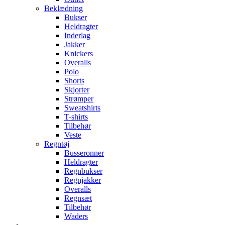
Beklædning
Bukser
Heldragter
Inderlag
Jakker
Knickers
Overalls
Polo
Shorts
Skjorter
Strømper
Sweatshirts
T-shirts
Tilbehør
Veste
Regntøj
Busseronner
Heldragter
Regnbukser
Regnjakker
Overalls
Regnsæt
Tilbehør
Waders