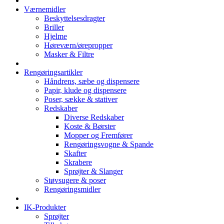
Værnemidler
Beskyttelsesdragter
Briller
Hjelme
Høreværn/ørepropper
Masker & Filtre
Rengøringsartikler
Håndrens, sæbe og dispensere
Papir, klude og dispensere
Poser, sække & stativer
Redskaber
Diverse Redskaber
Koste & Børster
Mopper og Fremfører
Rengøringsvogne & Spande
Skafter
Skrabere
Sprøjter & Slanger
Støvsugere & poser
Rengøringsmidler
IK-Produkter
Sprøjter