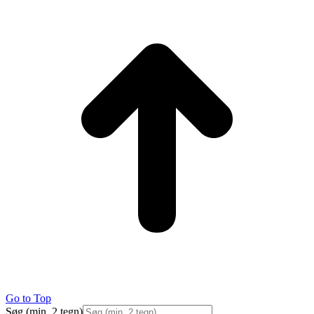
Go to Top
Søg (min. 2 tegn)