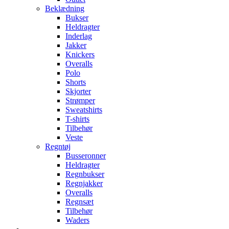
Beklædning
Bukser
Heldragter
Inderlag
Jakker
Knickers
Overalls
Polo
Shorts
Skjorter
Strømper
Sweatshirts
T-shirts
Tilbehør
Veste
Regntøj
Busseronner
Heldragter
Regnbukser
Regnjakker
Overalls
Regnsæt
Tilbehør
Waders