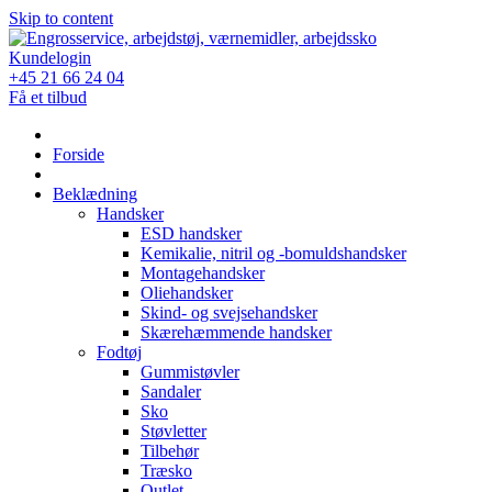
Skip to content
Kundelogin
+45 21 66 24 04
Få et tilbud
Forside
Beklædning
Handsker
ESD handsker
Kemikalie, nitril og -bomuldshandsker
Montagehandsker
Oliehandsker
Skind- og svejsehandsker
Skærehæmmende handsker
Fodtøj
Gummistøvler
Sandaler
Sko
Støvletter
Tilbehør
Træsko
Outlet