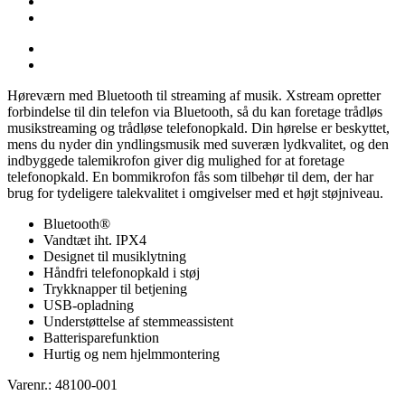
Høreværn med Bluetooth til streaming af musik. Xstream opretter
forbindelse til din telefon via Bluetooth, så du kan foretage trådløs
musikstreaming og trådløse telefonopkald. Din hørelse er beskyttet,
mens du nyder din yndlingsmusik med suveræn lydkvalitet, og den
indbyggede talemikrofon giver dig mulighed for at foretage
telefonopkald. En bommikrofon fås som tilbehør til dem, der har
brug for tydeligere talekvalitet i omgivelser med et højt støjniveau.
Bluetooth®
Vandtæt iht. IPX4
Designet til musiklytning
Håndfri telefonopkald i støj
Trykknapper til betjening
USB-opladning
Understøttelse af stemmeassistent
Batterisparefunktion
Hurtig og nem hjelmmontering
Varenr.: 48100-001