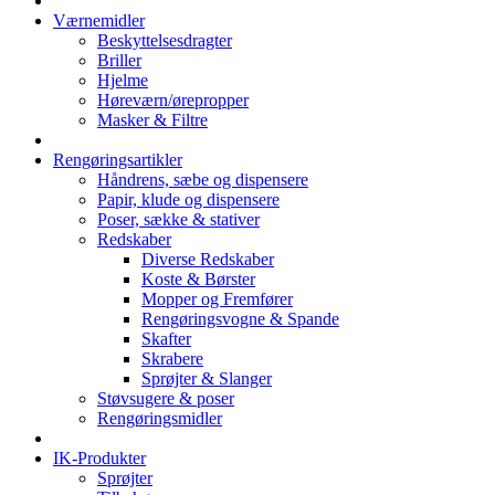
Værnemidler
Beskyttelsesdragter
Briller
Hjelme
Høreværn/ørepropper
Masker & Filtre
Rengøringsartikler
Håndrens, sæbe og dispensere
Papir, klude og dispensere
Poser, sække & stativer
Redskaber
Diverse Redskaber
Koste & Børster
Mopper og Fremfører
Rengøringsvogne & Spande
Skafter
Skrabere
Sprøjter & Slanger
Støvsugere & poser
Rengøringsmidler
IK-Produkter
Sprøjter