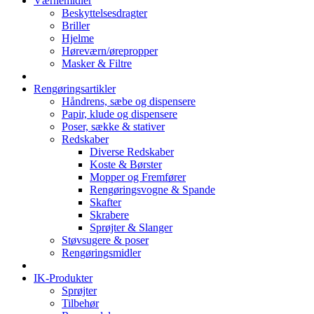
Værnemidler
Beskyttelsesdragter
Briller
Hjelme
Høreværn/ørepropper
Masker & Filtre
Rengøringsartikler
Håndrens, sæbe og dispensere
Papir, klude og dispensere
Poser, sække & stativer
Redskaber
Diverse Redskaber
Koste & Børster
Mopper og Fremfører
Rengøringsvogne & Spande
Skafter
Skrabere
Sprøjter & Slanger
Støvsugere & poser
Rengøringsmidler
IK-Produkter
Sprøjter
Tilbehør