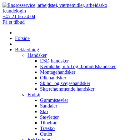
Skip
to
Kundelogin
content
+45 21 66 24 04
Få et tilbud
Forside
Beklædning
Handsker
ESD handsker
Kemikalie, nitril og -bomuldshandsker
Montagehandsker
Oliehandsker
Skind- og svejsehandsker
Skærehæmmende handsker
Fodtøj
Gummistøvler
Sandaler
Sko
Støvletter
Tilbehør
Træsko
Outlet
Beklædning