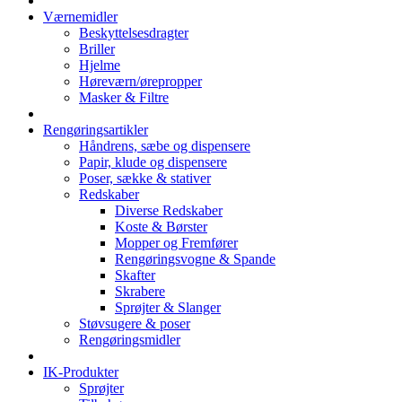
Værnemidler
Beskyttelsesdragter
Briller
Hjelme
Høreværn/ørepropper
Masker & Filtre
Rengøringsartikler
Håndrens, sæbe og dispensere
Papir, klude og dispensere
Poser, sække & stativer
Redskaber
Diverse Redskaber
Koste & Børster
Mopper og Fremfører
Rengøringsvogne & Spande
Skafter
Skrabere
Sprøjter & Slanger
Støvsugere & poser
Rengøringsmidler
IK-Produkter
Sprøjter