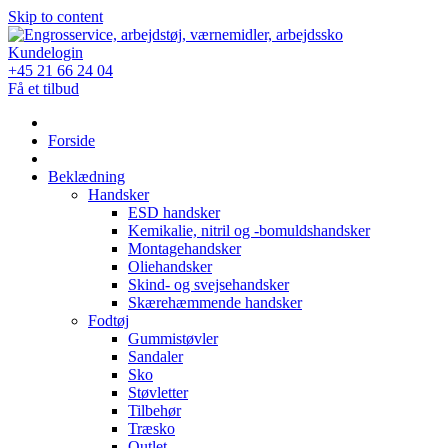
Skip to content
Kundelogin
+45 21 66 24 04
Få et tilbud
Forside
Beklædning
Handsker
ESD handsker
Kemikalie, nitril og -bomuldshandsker
Montagehandsker
Oliehandsker
Skind- og svejsehandsker
Skærehæmmende handsker
Fodtøj
Gummistøvler
Sandaler
Sko
Støvletter
Tilbehør
Træsko
Outlet