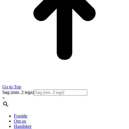
Go to Top
Søg (min. 2 tegn)
×
Forside
Om os
Handsker