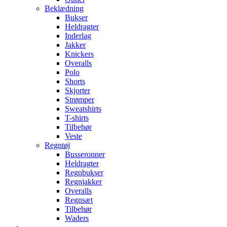
Beklædning
Bukser
Heldragter
Inderlag
Jakker
Knickers
Overalls
Polo
Shorts
Skjorter
Strømper
Sweatshirts
T-shirts
Tilbehør
Veste
Regntøj
Busseronner
Heldragter
Regnbukser
Regnjakker
Overalls
Regnsæt
Tilbehør
Waders