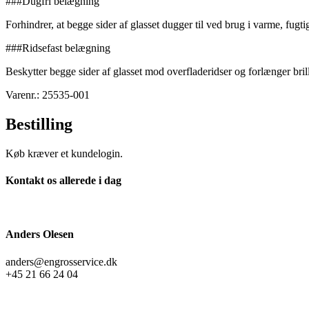
###Dugfri belægning
Forhindrer, at begge sider af glasset dugger til ved brug i varme, fugti
###Ridsefast belægning
Beskytter begge sider af glasset mod overfladeridser og forlænger brill
Varenr.: 25535-001
Bestilling
Køb kræver et kundelogin.
Kontakt os allerede i dag
Anders Olesen
anders@engrosservice.dk
+45 21 66 24 04