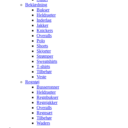
Beklædning
Bukser
Heldragter
Inderlag
Jakker
Knickers
Overalls
Polo
Shorts
Skjorter
Strømper
Sweatshirts
T-shirts
Tilbehør
Veste
Regntøj
Busseronner
Heldragter
Regnbukser
Regnjakker
Overalls
Regnsæt
Tilbehør
Waders