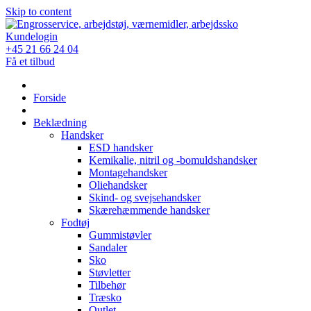
Skip to content
Kundelogin
+45 21 66 24 04
Få et tilbud
Forside
Beklædning
Handsker
ESD handsker
Kemikalie, nitril og -bomuldshandsker
Montagehandsker
Oliehandsker
Skind- og svejsehandsker
Skærehæmmende handsker
Fodtøj
Gummistøvler
Sandaler
Sko
Støvletter
Tilbehør
Træsko
Outlet