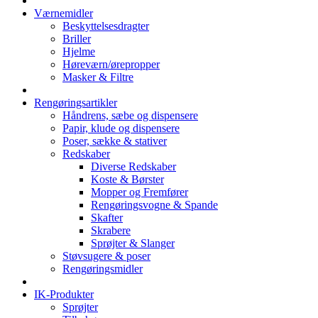
Værnemidler
Beskyttelsesdragter
Briller
Hjelme
Høreværn/ørepropper
Masker & Filtre
Rengøringsartikler
Håndrens, sæbe og dispensere
Papir, klude og dispensere
Poser, sække & stativer
Redskaber
Diverse Redskaber
Koste & Børster
Mopper og Fremfører
Rengøringsvogne & Spande
Skafter
Skrabere
Sprøjter & Slanger
Støvsugere & poser
Rengøringsmidler
IK-Produkter
Sprøjter