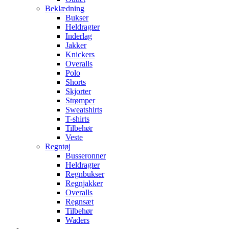
Beklædning
Bukser
Heldragter
Inderlag
Jakker
Knickers
Overalls
Polo
Shorts
Skjorter
Strømper
Sweatshirts
T-shirts
Tilbehør
Veste
Regntøj
Busseronner
Heldragter
Regnbukser
Regnjakker
Overalls
Regnsæt
Tilbehør
Waders