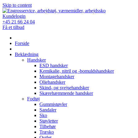
Skip to content
Kundelogin
+45 21 66 24 04
Få et tilbud
Forside
Beklædning
Handsker
ESD handsker
Kemikalie, nitril og -bomuldshandsker
Montagehandsker
Oliehandsker
Skind- og svejsehandsker
Skærehæmmende handsker
Fodtøj
Gummistøvler
Sandaler
Sko
Støvletter
Tilbehør
Træsko
Outlet