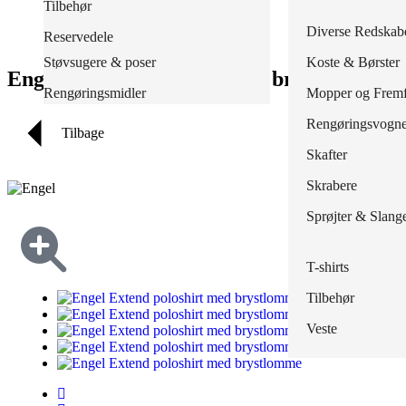
Poser, sække & stativer
Tilbehør
Skind- og svejse
Tilbehør
Jakker
Regnbukser
Masker & Filtre
Redskaber
Diverse Redskab
Reservedele
Skærehæmmende
Træsko
Knickers
Regnjakker
Støvsugere & poser
Koste & Børster
Engel Extend poloshirt med brystlomme
Outlet
Overalls
Overalls
Rengøringsmidler
Mopper og Fremf
Polo
Regnsæt
Rengøringsvogn
Tilbage
Shorts
Tilbehør
Skafter
Skjorter
Waders
Skrabere
Strømper
Sprøjter & Slang
Sweatshirts
T-shirts
Tilbehør
Veste