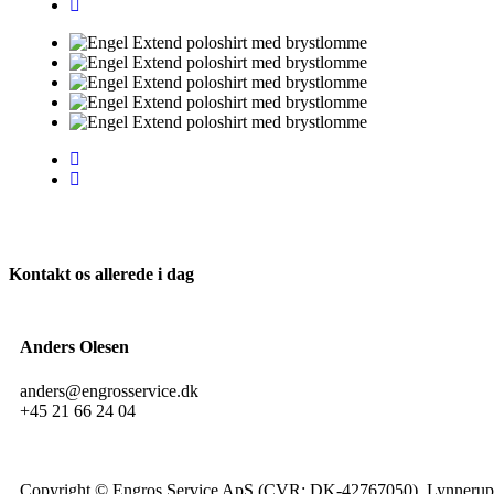
Kontakt os allerede i dag
Anders Olesen
anders@engrosservice.dk
+45 21 66 24 04
Copyright © Engros Service ApS (CVR: DK-42767050), Lynnerupv