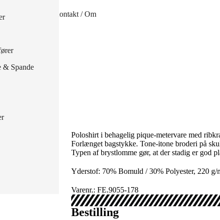
handsker
Kontakt / Om
er
 handsker
ører
e & Spande
er
Poloshirt i behagelig pique-metervare med ribk
Forlænget bagstykke. Tone-itone broderi på sku
Typen af brystlomme gør, at der stadig er god pla
Yderstof: 70% Bomuld / 30% Polyester, 220 g/
Varenr.: FE.9055-178
Bestilling