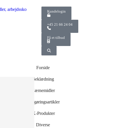
Kundelogin
+45 21 66 24 04
Få et tilbud
Forside
Beklædning
Værnemidler
og -
Rengøringsartikler
r
r
IK-Produkter
Diverse