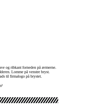
rave og ribkant forneden på ærmerne.
lderen. Lomme på venstre bryst.
ds til firmalogo på brystet.
m²