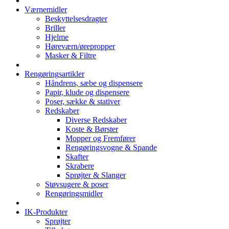
Værnemidler
Beskyttelsesdragter
Briller
Hjelme
Høreværn/ørepropper
Masker & Filtre
Rengøringsartikler
Håndrens, sæbe og dispensere
Papir, klude og dispensere
Poser, sække & stativer
Redskaber
Diverse Redskaber
Koste & Børster
Mopper og Fremfører
Rengøringsvogne & Spande
Skafter
Skrabere
Sprøjter & Slanger
Støvsugere & poser
Rengøringsmidler
IK-Produkter
Sprøjter