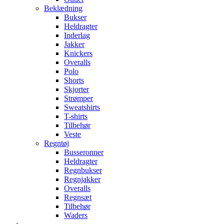
Beklædning
Bukser
Heldragter
Inderlag
Jakker
Knickers
Overalls
Polo
Shorts
Skjorter
Strømper
Sweatshirts
T-shirts
Tilbehør
Veste
Regntøj
Busseronner
Heldragter
Regnbukser
Regnjakker
Overalls
Regnsæt
Tilbehør
Waders