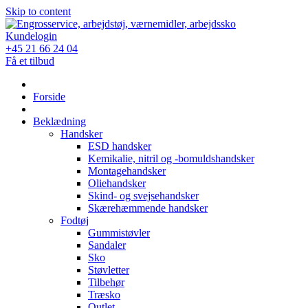
Skip to content
Kundelogin
+45 21 66 24 04
Få et tilbud
Forside
Beklædning
Handsker
ESD handsker
Kemikalie, nitril og -bomuldshandsker
Montagehandsker
Oliehandsker
Skind- og svejsehandsker
Skærehæmmende handsker
Fodtøj
Gummistøvler
Sandaler
Sko
Støvletter
Tilbehør
Træsko
Outlet