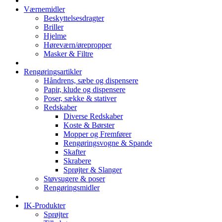
Værnemidler
Beskyttelsesdragter
Briller
Hjelme
Høreværn/ørepropper
Masker & Filtre
Rengøringsartikler
Håndrens, sæbe og dispensere
Papir, klude og dispensere
Poser, sække & stativer
Redskaber
Diverse Redskaber
Koste & Børster
Mopper og Fremfører
Rengøringsvogne & Spande
Skafter
Skrabere
Sprøjter & Slanger
Støvsugere & poser
Rengøringsmidler
IK-Produkter
Sprøjter