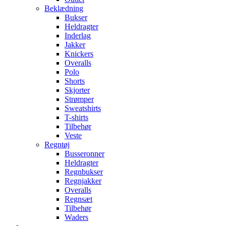
Beklædning
Bukser
Heldragter
Inderlag
Jakker
Knickers
Overalls
Polo
Shorts
Skjorter
Strømper
Sweatshirts
T-shirts
Tilbehør
Veste
Regntøj
Busseronner
Heldragter
Regnbukser
Regnjakker
Overalls
Regnsæt
Tilbehør
Waders