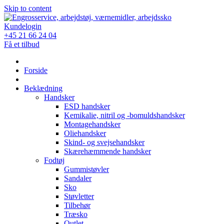
Skip to content
Kundelogin
+45 21 66 24 04
Få et tilbud
Forside
Beklædning
Handsker
ESD handsker
Kemikalie, nitril og -bomuldshandsker
Montagehandsker
Oliehandsker
Skind- og svejsehandsker
Skærehæmmende handsker
Fodtøj
Gummistøvler
Sandaler
Sko
Støvletter
Tilbehør
Træsko
Outlet