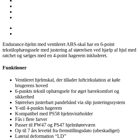
Endurance-hjelm med ventileret ABS-skal har en 6-point
tekstilophængssele med justering af størrelsen ved hjælp af hjul med
ratchet og sælges med en 4-point hagerem inkluderet.
Funktioner
Ventileret hjelmskal, der tillader luftcirkulation at køle
brugerens hoved
6-punkts tekstil ophængsele for øget bærekomfort og
sikkerhed
Størrelses justerbart pandebånd via slip justeringssystem
Y-stil 4-punkts hagerem
Kompatibel med PS58 hjelmvisirholder
Fås i flere farver
Passer til PW47 og PS47 hjelmhøreværn
Op til 7 års levetid fra fremstillingsdato (ubeskadiget)
Lateral deformation “LD”