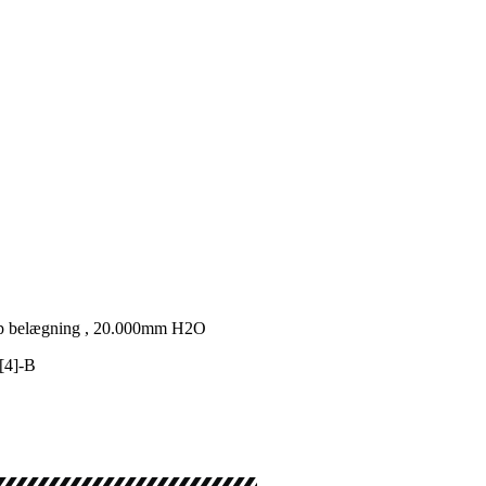
p belægning , 20.000mm H2O
[4]-B