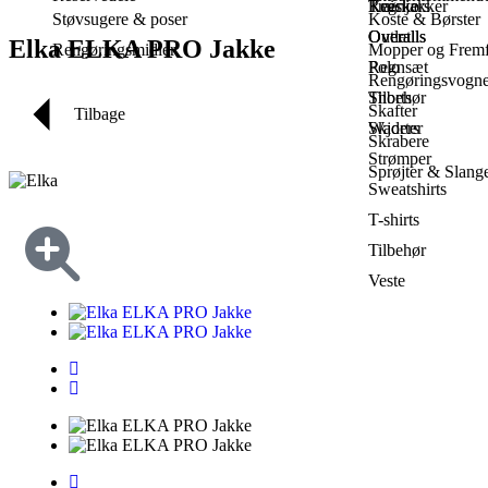
Træsko
Knickers
Regnjakker
Støvsugere & poser
Koste & Børster
Outlet
Overalls
Overalls
Elka ELKA PRO Jakke
Rengøringsmidler
Mopper og Fremf
Polo
Regnsæt
Rengøringsvogn
Shorts
Tilbehør
Skafter
Tilbage
Skjorter
Waders
Skrabere
Strømper
Sprøjter & Slang
Sweatshirts
T-shirts
Tilbehør
Veste