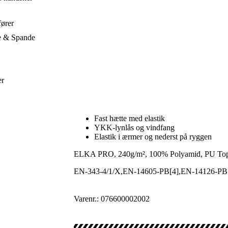
ører
e & Spande
er
Fast hætte med elastik
YKK-lynlås og vindfang
Elastik i ærmer og nederst på ryggen
ELKA PRO, 240g/m², 100% Polyamid, PU To
EN-343-4/1/X,EN-14605-PB[4],EN-14126-PB
Varenr.: 076600002002