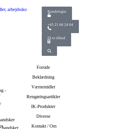
Kundelogin
+45 21 66 24 04
Få et tilbud
Forside
Beklædning
Værnemidler
og -
r
Rengøringsartikler
r
IK-Produkter
Diverse
handsker
er
Kontakt / Om
 handsker