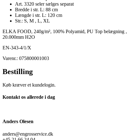
Art. 3320 seler sælges separat
Bredde i str. L: 88 cm
Længde i str. L: 120 cm
Str.: S, M , L, XL
ELKA FOOD, 240g/m², 100% Polyamid, PU Top belægning ,
20.000mm H2O
EN-343-4/1/X
Varenr.: 075800001003
Bestilling
Køb kræver et kundelogin.
Kontakt os allerede i dag
Anders Olesen
anders@engrosservice.dk
+45 21 66 24 04