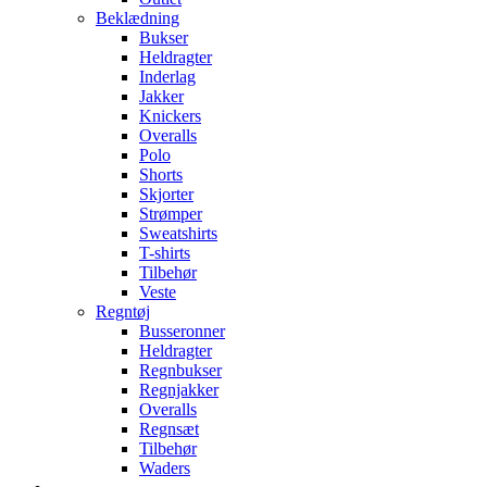
Beklædning
Bukser
Heldragter
Inderlag
Jakker
Knickers
Overalls
Polo
Shorts
Skjorter
Strømper
Sweatshirts
T-shirts
Tilbehør
Veste
Regntøj
Busseronner
Heldragter
Regnbukser
Regnjakker
Overalls
Regnsæt
Tilbehør
Waders