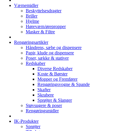
Værnemidler
Beskyttelsesdragter
Briller
Hjelme
Høreværn/ørepropper
Masker & Filtre
Rengøringsartikler
Håndrens, sæbe og dispensere
Papir, klude og dispensere
Poser, sække & stativer
Redskaber
Diverse Redskaber
Koste & Børster
Mopper og Fremfører
Rengøringsvogne & Spande
Skafter
Skrabere
Sprøjter & Slanger
Støvsugere & poser
Rengøringsmidler
IK-Produkter
Sprøjter