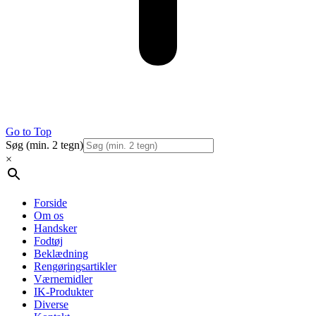
Go to Top
Søg (min. 2 tegn)
×
Forside
Om os
Handsker
Fodtøj
Beklædning
Rengøringsartikler
Værnemidler
IK-Produkter
Diverse