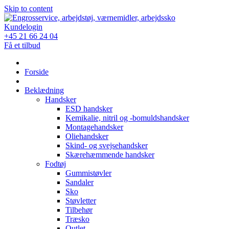
Skip to content
Kundelogin
+45 21 66 24 04
Få et tilbud
Forside
Beklædning
Handsker
ESD handsker
Kemikalie, nitril og -bomuldshandsker
Montagehandsker
Oliehandsker
Skind- og svejsehandsker
Skærehæmmende handsker
Fodtøj
Gummistøvler
Sandaler
Sko
Støvletter
Tilbehør
Træsko
Outlet