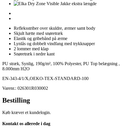
Refleksstriber over skuldre, ærmer samt body
Skjult hætte med snøretræk
Elastik og gribebånd på ærme
Lynlås og dobbelt vindfang med trykknapper
2 lommer med klap
Snøretræk i nedre kant
PU stræk, Synlig, 190g/m², 100% Polyester, PU Top belægning ,
8.000mm H2O
EN-343-4/1/X,OEKO-TEX-STANDARD-100
Varenr.: 026301R030002
Bestilling
Køb kræver et kundelogin.
Kontakt os allerede i dag