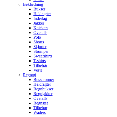
Beklædning
Bukser
Heldragter
Inderlag
Jakker
Knickers
Overalls
Polo
Shorts
Skjorter
Strømper
Sweatshirts
T-shirts
Tilbehør
Veste
Regntøj
Busseronner
Heldragter
Regnbukser
Regnjakker
Overalls
Regnsæt
Tilbehør
Waders