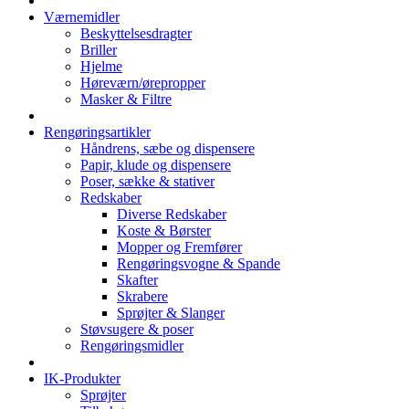
Værnemidler
Beskyttelsesdragter
Briller
Hjelme
Høreværn/ørepropper
Masker & Filtre
Rengøringsartikler
Håndrens, sæbe og dispensere
Papir, klude og dispensere
Poser, sække & stativer
Redskaber
Diverse Redskaber
Koste & Børster
Mopper og Fremfører
Rengøringsvogne & Spande
Skafter
Skrabere
Sprøjter & Slanger
Støvsugere & poser
Rengøringsmidler
IK-Produkter
Sprøjter