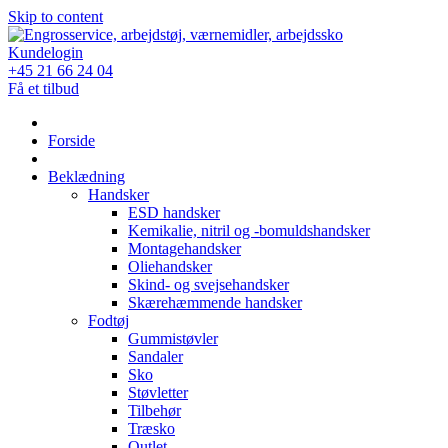
Skip to content
Kundelogin
+45 21 66 24 04
Få et tilbud
Forside
Beklædning
Handsker
ESD handsker
Kemikalie, nitril og -bomuldshandsker
Montagehandsker
Oliehandsker
Skind- og svejsehandsker
Skærehæmmende handsker
Fodtøj
Gummistøvler
Sandaler
Sko
Støvletter
Tilbehør
Træsko
Outlet