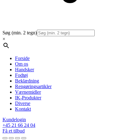
Søg (min. 2 tegn)
×
Forside
Om os
Handsker
Fodtøj
Beklædning
Rengøringsartikler
Værnemidler
IK-Produkter
Diverse
Kontakt
Kundelogin
+45 21 66 24 04
Få et tilbud