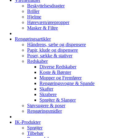
Værnemidler
Beskyttelsesdragter
Briller
Hjelme
Høreværn/ørepropper
Masker & Filtre
Rengøringsartikler
Håndrens, sæbe og dispensere
Papir, klude og dispensere
Poser, sække & stativer
Redskaber
Diverse Redskaber
Koste & Børster
Mopper og Fremfører
Rengøringsvogne & Spande
Skafter
Skrabere
Sprøjter & Slanger
Støvsugere & poser
Rengøringsmidler
IK-Produkter
Sprøjter
Tilbehør