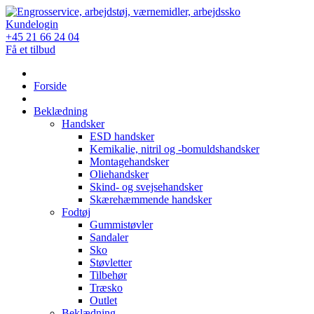
Skip
to
Kundelogin
content
+45 21 66 24 04
Få et tilbud
Forside
Beklædning
Handsker
ESD handsker
Kemikalie, nitril og -bomuldshandsker
Montagehandsker
Oliehandsker
Skind- og svejsehandsker
Skærehæmmende handsker
Fodtøj
Gummistøvler
Sandaler
Sko
Støvletter
Tilbehør
Træsko
Outlet
Beklædning