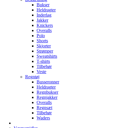
Bukser
Heldragter
Inderlag
Jakker
Knickers
Overalls
Polo
Shorts
Skjorter
Strømper
Sweatshirts
T-shirts
Tilbehør
Veste
Regntøj
Busseronner
Heldragter
Regnbukser
Regnjakker
Overalls
Regnsæt
Tilbehør
Waders