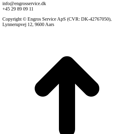
info@engrosservice.dk
+45 29 89 09 11
Copyright © Engros Service ApS (CVR: DK-42767050),
Lynnerupvej 12, 9600 Aars
t
T