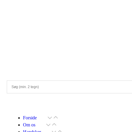
Forside
Om os
Handsker