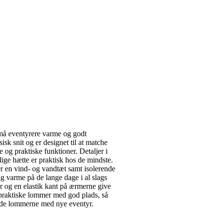
små eventyrere varme og godt
sk snit og er designet til at matche
g praktiske funktioner. Detaljer i
elige hætte er praktisk hos de mindste.
 en vind- og vandtæt samt isolerende
ig varme på de lange dage i al slags
er og en elastik kant på ærmerne give
praktiske lommer med god plads, så
ylde lommerne med nye eventyr.