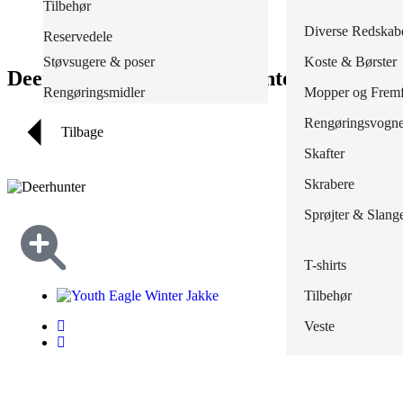
Poser, sække & stativer
Tilbehør
Skind- og svejse
Tilbehør
Jakker
Regnbukser
Masker & Filtre
Redskaber
Diverse Redskab
Reservedele
Skærehæmmende
Træsko
Knickers
Regnjakker
Støvsugere & poser
Koste & Børster
Deerhunter Youth Eagle Winter Jakke
Outlet
Overalls
Overalls
Rengøringsmidler
Mopper og Fremf
Polo
Regnsæt
Rengøringsvogn
Tilbage
Shorts
Tilbehør
Skafter
Skjorter
Waders
Skrabere
Strømper
Sprøjter & Slang
Sweatshirts
T-shirts
Tilbehør
Veste