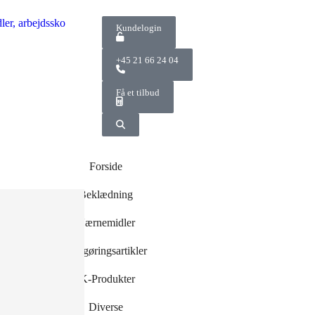
Kundelogin
+45 21 66 24 04
Få et tilbud
Forside
Beklædning
Værnemidler
og -
Rengøringsartikler
r
r
IK-Produkter
Diverse