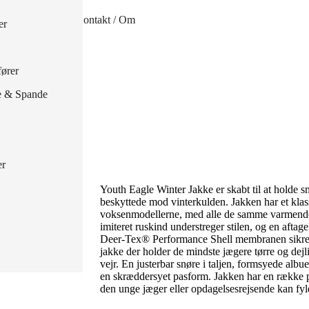
handsker
Kontakt / Om
er
 handsker
ører
e & Spande
er
Youth Eagle Winter Jakke er skabt til at holde 
beskyttede mod vinterkulden. Jakken har et klassi
voksenmodellerne, med alle de samme varmende o
imiteret ruskind understreger stilen, og en aftag
Deer-Tex® Performance Shell membranen sikrer
jakke der holder de mindste jægere tørre og dejl
vejr. En justerbar snøre i taljen, formsyede albu
en skræddersyet pasform. Jakken har en række 
den unge jæger eller opdagelsesrejsende kan f