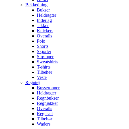
Beklædning
Bukser
Heldragter
Inderlag
Jakker
Knickers
Overalls
Polo
Shorts
Skjorter
Strømper
Sweatshirts
T-shirts
Tilbehør
Veste
Regntøj
Busseronner
Heldragter
Regnbukser
Regnjakker
Overalls
Regnsæt
Tilbehør
Waders