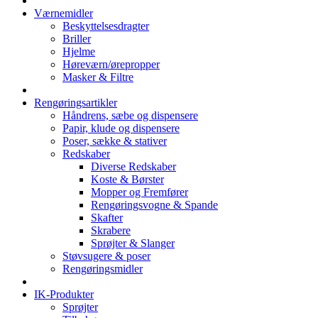
Værnemidler
Beskyttelsesdragter
Briller
Hjelme
Høreværn/ørepropper
Masker & Filtre
Rengøringsartikler
Håndrens, sæbe og dispensere
Papir, klude og dispensere
Poser, sække & stativer
Redskaber
Diverse Redskaber
Koste & Børster
Mopper og Fremfører
Rengøringsvogne & Spande
Skafter
Skrabere
Sprøjter & Slanger
Støvsugere & poser
Rengøringsmidler
IK-Produkter
Sprøjter