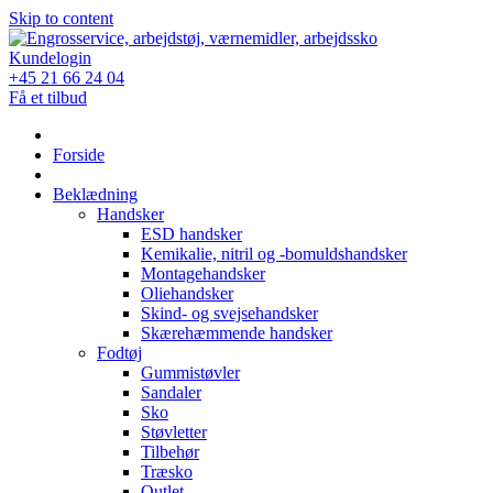
Skip to content
Kundelogin
+45 21 66 24 04
Få et tilbud
Forside
Beklædning
Handsker
ESD handsker
Kemikalie, nitril og -bomuldshandsker
Montagehandsker
Oliehandsker
Skind- og svejsehandsker
Skærehæmmende handsker
Fodtøj
Gummistøvler
Sandaler
Sko
Støvletter
Tilbehør
Træsko
Outlet